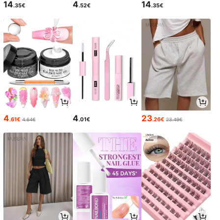
14
4
14
.35€
.52€
.35€
4
4
23
.61€
.01€
.26€
4.64€
23.49€