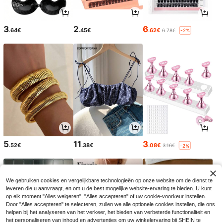
3
2
6
.64€
.45€
.62€
6.78€
-2%
5
11
3
.52€
.38€
.08€
3.16€
-2%
We gebruiken cookies en vergelijkbare technologieën op onze website om de dienst te
leveren die u aanvraagt, en om u de best mogelijke website-ervaring te bieden. U kunt
op elk moment "Alles weigeren", "Alles accepteren" of uw cookie-voorkeur instellen.
Door "Alles accepteren" te selecteren, zullen we alle optionele cookies instellen, die ons
helpen bij het analyseren van het verkeer, het bieden van verbeterde functionaliteit en
het personaliseren van inhoud en advertenties om uw winkelervaring bij SHEIN te