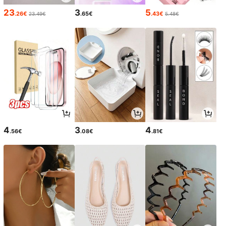
23
3
5
.26€
.65€
.43€
23.49€
5.48€
4
3
4
.56€
.08€
.81€