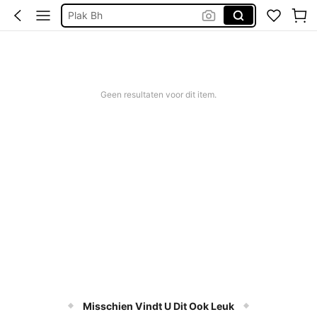
Plak Bh
Pyjama Set Women
String
Lingerie Set
Geen resultaten voor dit item.
Misschien Vindt U Dit Ook Leuk