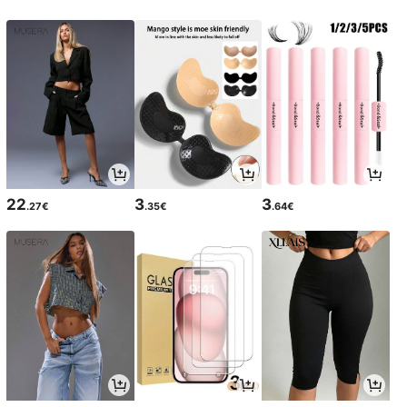
22
3
3
.27€
.35€
.64€