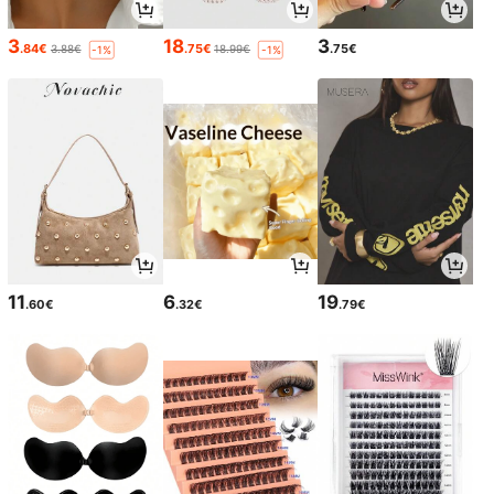
3
18
3
.84€
.75€
.75€
3.88€
18.99€
-1%
-1%
11
6
19
.60€
.32€
.79€