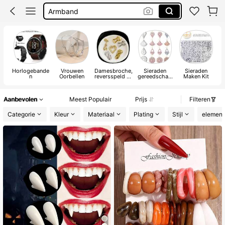
Armband
Sieraden
Oorbellen Stainless Steel
Oorbellen
Horlogebande
Vrouwen
Damesbroche,
Sieraden
Sieraden
n
Oorbellen
reversspeld en
gereedschap
Maken Kit
sjaalring
& uitrusting
Aanbevolen
Meest Populair
Prijs
Filteren
Categorie
Kleur
Materiaal
Plating
Stijl
element