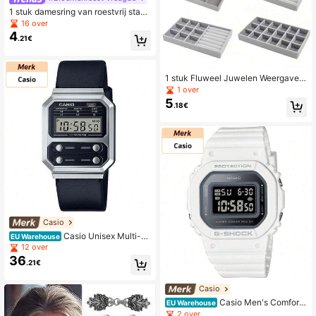
1 stuk damesring van roestvrij staal
met 18 karaats verguld klavertje vij
16 over
f, zwart, geschikt voor dagelijks geb
4
.21€
ruik.
1 stuk Fluweel Juwelen Weergave
Dienblad , Draagbaar Ring Oorbel K
1 over
etting opbergdoos , Verfijnd Sierade
5
.18€
nrek
Casio
Casio Unisex Multi-Fu
EU Warehouse
nction Comfortable Durable Trainin
12 over
g Daily Casual A100WEL-1AEF
36
.21€
Casio
Casio Men's Comforta
EU Warehouse
ble Durable Adjustable Daily Casual
2 over