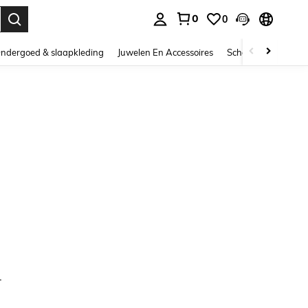
0
0
nden. Press Enter to select.
ndergoed & slaapkleding
Juwelen En Accessoires
Schoonheid & gezo
.