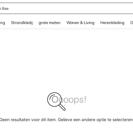
n Bae
and down arrow keys to navigate search Recente zoekopdracht and Zoeken en Vi
ing
Strandkledij
grote maten
Wonen & Living
Herenkleding
O
Geen resultaten voor dit item. Gelieve een andere optie te selecteren