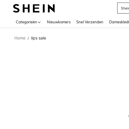
Shei
Use up 
Categorieën
Nieuwkomers
Snel Verzenden
Dameskled
Home
lips sale
/