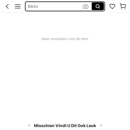
Bikini
Trouwjurk
Corrigerend Badpak
Katoen
Geen resultaten voor dit item.
Misschien Vindt U Dit Ook Leuk