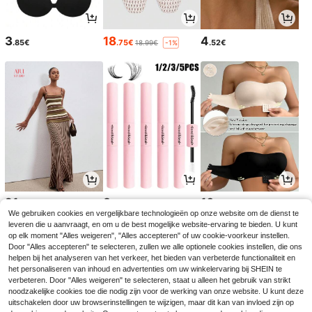
3
18
4
.85€
.75€
.52€
18.99€
-1%
21
3
10
.99€
.64€
.49€
We gebruiken cookies en vergelijkbare technologieën op onze website om de dienst te
leveren die u aanvraagt, en om u de best mogelijke website-ervaring te bieden. U kunt
op elk moment "Alles weigeren", "Alles accepteren" of uw cookie-voorkeur instellen.
Door "Alles accepteren" te selecteren, zullen we alle optionele cookies instellen, die ons
helpen bij het analyseren van het verkeer, het bieden van verbeterde functionaliteit en
het personaliseren van inhoud en advertenties om uw winkelervaring bij SHEIN te
verbeteren. Door "Alles weigeren" te selecteren, staat u alleen het gebruik van strikt
noodzakelijke cookies toe die nodig zijn voor de werking van onze website. U kunt deze
uitschakelen door uw browserinstellingen te wijzigen, maar dit kan van invloed zijn op