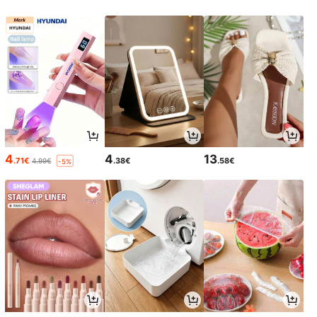
4
4
13
.71€
.38€
.58€
4.99€
-5%