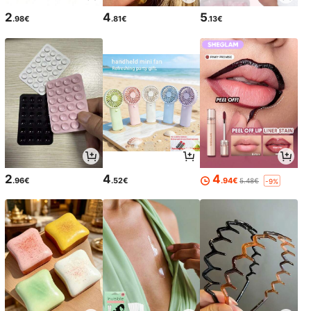
2
4
5
.98€
.81€
.13€
2
4
4
.96€
.52€
.94€
5.48€
-9%