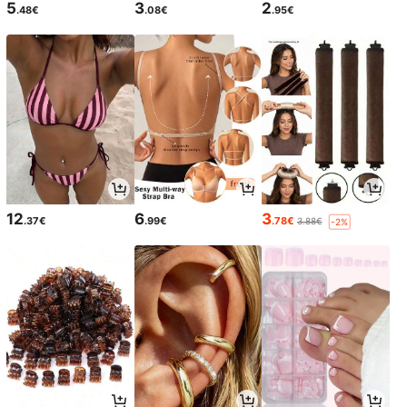
5
3
2
.48€
.08€
.95€
12
6
3
.37€
.99€
.78€
3.88€
-2%