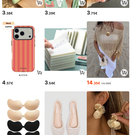
3
3
3
.38€
.29€
.75€
4
3
14
.57€
.54€
.35€
14.49€