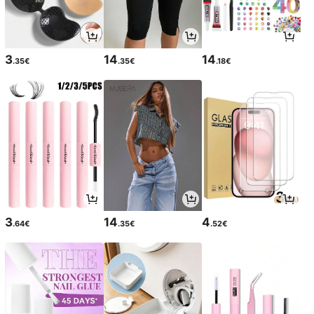
3
14
14
.35€
.35€
.18€
3
14
4
.64€
.35€
.52€