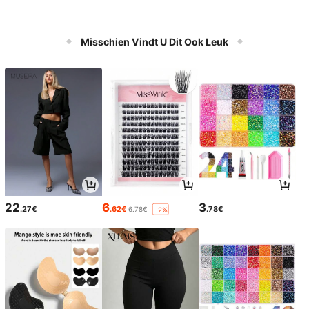
Misschien Vindt U Dit Ook Leuk
22
6
3
.27€
.62€
.78€
6.78€
-2%