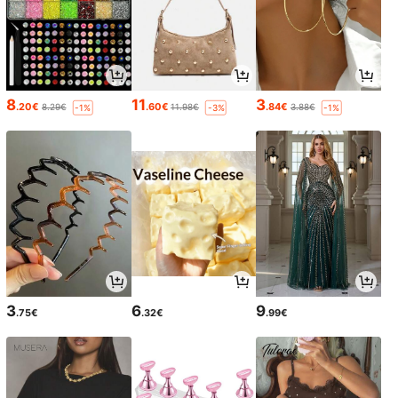
8
11
3
.20€
.60€
.84€
8.29€
11.98€
3.88€
-1%
-3%
-1%
3
6
9
.75€
.32€
.99€