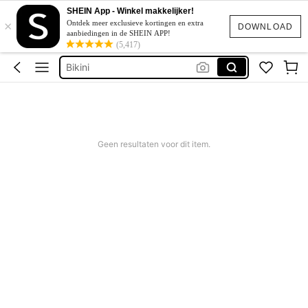
Corrigerend Badpak
SHEIN App - Winkel makkelijker!
×
Katoen
Ontdek meer exclusieve kortingen en extra
DOWNLOAD
aanbiedingen in de SHEIN APP!
Squishy
(5,417)
Bikini
Trouwjurk
Corrigerend Badpak
Katoen
Geen resultaten voor dit item.