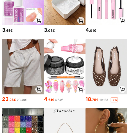
3
3
4
.65€
.08€
.01€
23
4
18
.26€
.61€
.75€
23.49€
4.64€
19.18€
-2%