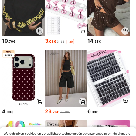
19
3
14
.79€
.08€
.35€
3.16€
-2%
4
23
6
.90€
.26€
.98€
23.49€
We gebruiken cookies en vergelijkbare technologieën op onze website om de dienst te