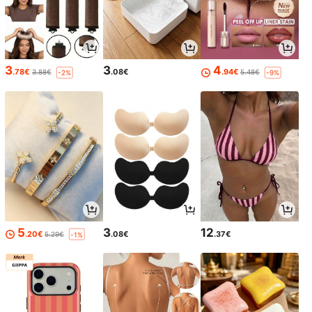
3
3
4
.78€
.08€
.94€
3.88€
5.48€
-2%
-9%
5
3
12
.20€
.08€
.37€
5.29€
-1%