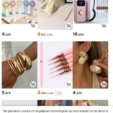
4
3
16
.52€
.15€
.30€
3.18€
5
3
4
.67€
.74€
.52€
3.78€
-1%
We gebruiken cookies en vergelijkbare technologieën op onze website om de dienst te