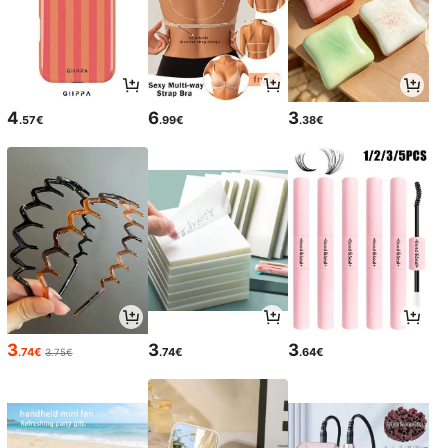
4
6
3
.57€
.99€
.38€
3
3
3
.74€
.74€
.64€
3.75€