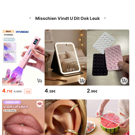
Misschien Vindt U Dit Ook Leuk
4
4
2
.71€
.38€
.96€
4.99€
-5%