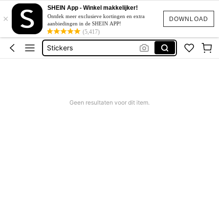
School Spullen
SHEIN App - Winkel makkelijker!
×
School
Ontdek meer exclusieve kortingen en extra
DOWNLOAD
aanbiedingen in de SHEIN APP!
Etui
(5,417)
Stickers
Back To School
School Spullen
School
Geen resultaten voor dit item.