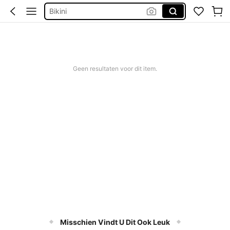
Bikini
Trouwjurk
Corrigerend Badpak
Katoen
Geen resultaten voor dit item.
Misschien Vindt U Dit Ook Leuk