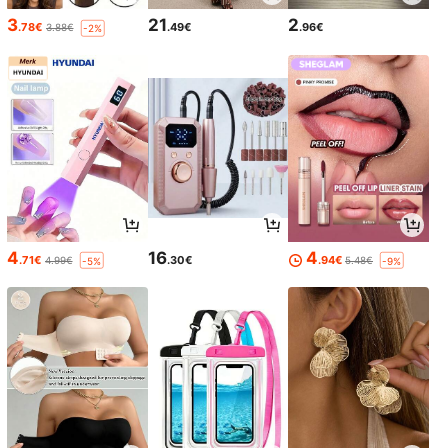
3
21
2
.78€
.49€
.96€
3.88€
-2%
4
16
4
.71€
.30€
.94€
4.99€
5.48€
-5%
-9%