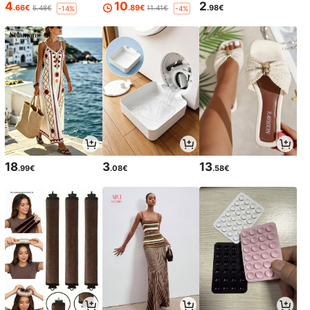
4
10
2
.66€
.89€
.98€
5.48€
11.41€
-14%
-4%
18
3
13
.99€
.08€
.58€