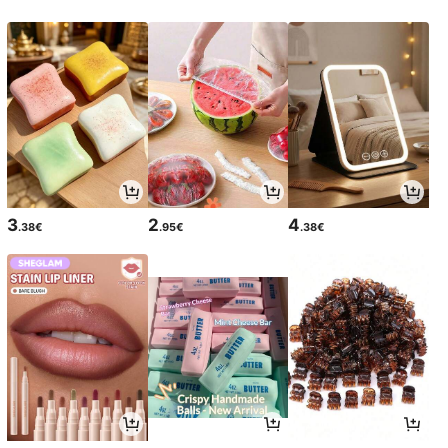
3
2
4
.38€
.95€
.38€