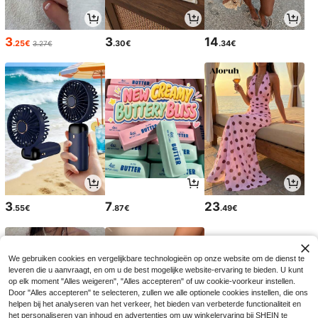
3
3
14
.25€
.30€
.34€
3.27€
3
7
23
.55€
.87€
.49€
We gebruiken cookies en vergelijkbare technologieën op onze website om de dienst te
leveren die u aanvraagt, en om u de best mogelijke website-ervaring te bieden. U kunt
op elk moment "Alles weigeren", "Alles accepteren" of uw cookie-voorkeur instellen.
Door "Alles accepteren" te selecteren, zullen we alle optionele cookies instellen, die ons
helpen bij het analyseren van het verkeer, het bieden van verbeterde functionaliteit en
het personaliseren van inhoud en advertenties om uw winkelervaring bij SHEIN te