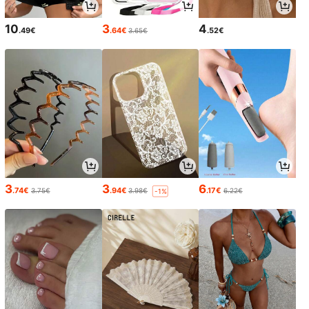
10
3
4
.49€
.64€
.52€
3.65€
3
3
6
.74€
.94€
.17€
3.75€
3.98€
6.22€
-1%