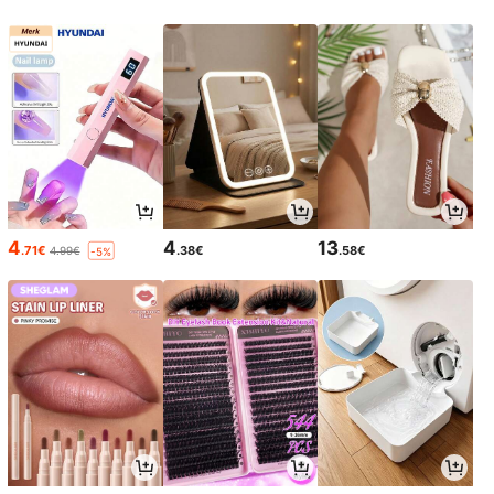
4
4
13
.71€
.38€
.58€
4.99€
-5%