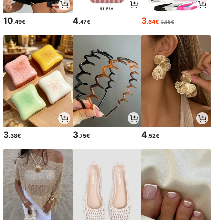
10
4
3
.49€
.47€
.64€
3.65€
3
3
4
.38€
.75€
.52€