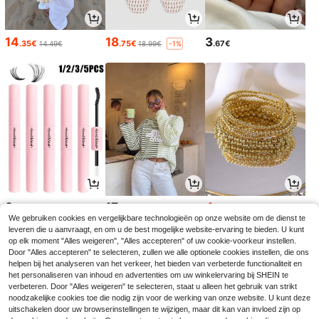
14
18
3
.35€
.75€
.67€
14.49€
18.99€
-1%
3
17
4
.64€
.99€
.34€
4.38€
We gebruiken cookies en vergelijkbare technologieën op onze website om de dienst te
leveren die u aanvraagt, en om u de best mogelijke website-ervaring te bieden. U kunt
op elk moment "Alles weigeren", "Alles accepteren" of uw cookie-voorkeur instellen.
Door "Alles accepteren" te selecteren, zullen we alle optionele cookies instellen, die ons
helpen bij het analyseren van het verkeer, het bieden van verbeterde functionaliteit en
het personaliseren van inhoud en advertenties om uw winkelervaring bij SHEIN te
verbeteren. Door "Alles weigeren" te selecteren, staat u alleen het gebruik van strikt
noodzakelijke cookies toe die nodig zijn voor de werking van onze website. U kunt deze
uitschakelen door uw browserinstellingen te wijzigen, maar dit kan van invloed zijn op