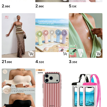
2
2
5
.98€
.96€
.13€
21
4
3
.99€
.52€
.35€