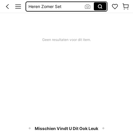
Korte Broek Heren
Long Sleeve
Longe Sleeve
Zwembroek Heren
Geen resultaten voor dit item.
Misschien Vindt U Dit Ook Leuk