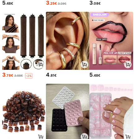
5
3
3
.48€
.25€
.08€
3.28€
3
4
5
.78€
.81€
.48€
3.88€
-2%