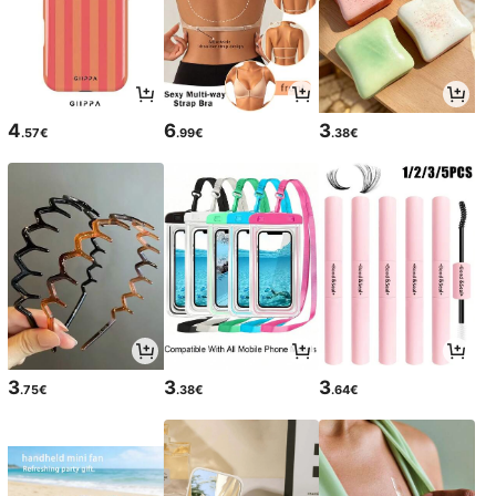
4
6
3
.57€
.99€
.38€
3
3
3
.75€
.38€
.64€