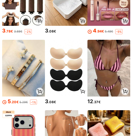
3
3
4
.78€
.08€
.94€
3.88€
5.48€
-2%
-9%
5
3
12
.20€
.08€
.37€
5.29€
-1%