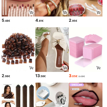
5
4
2
.48€
.81€
.95€
2
13
3
.98€
.58€
.05€
3.08€