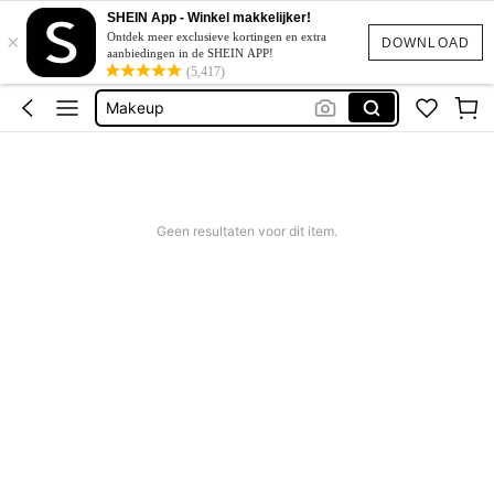
Sheglam
SHEIN App - Winkel makkelijker!
×
Ontdek meer exclusieve kortingen en extra
Make Up
DOWNLOAD
aanbiedingen in de SHEIN APP!
(5,417)
Makeup
Blush
Sheglam Makeup
Sheglam
Geen resultaten voor dit item.