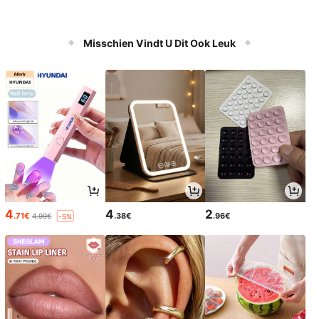
Misschien Vindt U Dit Ook Leuk
4
4
2
.71€
.38€
.96€
4.99€
-5%