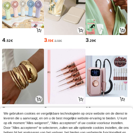
4
3
3
.52€
.15€
.29€
3.18€
5
3
16
.67€
.78€
.30€
We gebruiken cookies en vergelijkbare technologieën op onze website om de dienst te
leveren die u aanvraagt, en om u de best mogelijke website-ervaring te bieden. U kunt
op elk moment "Alles weigeren", "Alles accepteren" of uw cookie-voorkeur instellen.
Door "Alles accepteren" te selecteren, zullen we alle optionele cookies instellen, die ons
helpen bij het analyseren van het verkeer, het bieden van verbeterde functionaliteit en