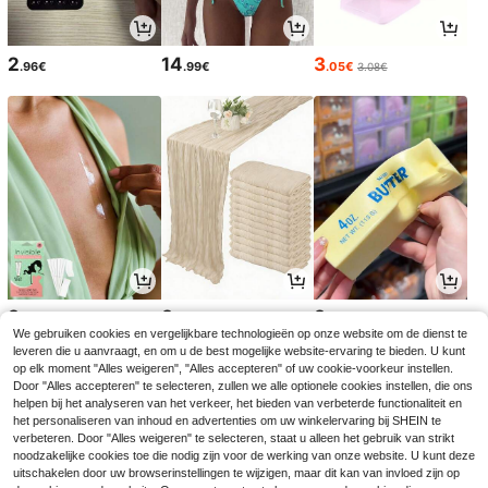
2
14
3
.96€
.99€
.05€
3.08€
3
3
3
.29€
.48€
.28€
We gebruiken cookies en vergelijkbare technologieën op onze website om de dienst te
leveren die u aanvraagt, en om u de best mogelijke website-ervaring te bieden. U kunt
op elk moment "Alles weigeren", "Alles accepteren" of uw cookie-voorkeur instellen.
Door "Alles accepteren" te selecteren, zullen we alle optionele cookies instellen, die ons
helpen bij het analyseren van het verkeer, het bieden van verbeterde functionaliteit en
het personaliseren van inhoud en advertenties om uw winkelervaring bij SHEIN te
verbeteren. Door "Alles weigeren" te selecteren, staat u alleen het gebruik van strikt
noodzakelijke cookies toe die nodig zijn voor de werking van onze website. U kunt deze
uitschakelen door uw browserinstellingen te wijzigen, maar dit kan van invloed zijn op