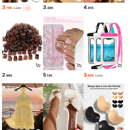
3
3
4
.78€
.38€
.81€
3.88€
-2%
2
5
3
.98€
.13€
.64€
3.65€