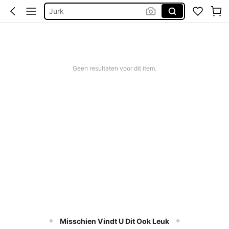
Jurk
Bikinis Sets
Zomer Jurkjes Dames
Bikini
Geen resultaten voor dit item.
Misschien Vindt U Dit Ook Leuk