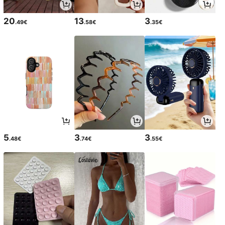
20
13
3
.49€
.58€
.35€
5
3
3
.48€
.74€
.55€