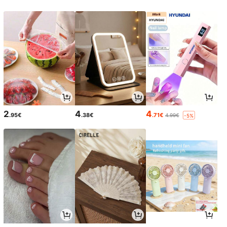
2
4
4
.95€
.38€
.71€
4.99€
-5%