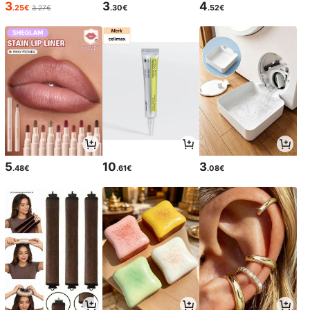
3
3
4
.25€
.30€
.52€
3.27€
5
10
3
.48€
.61€
.08€