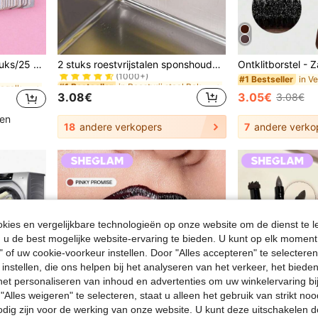
in Roestvrij staal Rekken & Houders
#1 Bestseller
in Veelkleurig Nagelkunstaccessoires
or natuurlijke nagels acryl nagels thuis en salon gebruik, must have
2 stuks roestvrijstalen sponshouder voor de gootsteen zonder boren - zelfklevend keukenrek met afvoerrooster, multifunctioneel voor spons, afwasborstel, afwasmiddel, 2025 kerstcadeau, housewarming cadeau
(1000+)
in Roestvrij staal Rekken & Houders
in Roestvrij staal Rekken & Houders
in V
#1 Bestseller
#1 Bestseller
#1 Bestseller
in Veelkleurig Nagelkunstaccessoires
in Veelkleurig Nagelkunstaccessoires
(1000+)
(1000+)
3.08€
3.05€
3.08€
in Roestvrij staal Rekken & Houders
#1 Bestseller
in Veelkleurig Nagelkunstaccessoires
(1000+)
ten
18
andere verkopers
7
andere verko
ies en vergelijkbare technologieën op onze website om de dienst te l
u de best mogelijke website-ervaring te bieden. U kunt op elk moment 
" of uw cookie-voorkeur instellen. Door "Alles accepteren" te selecteren,
 instellen, die ons helpen bij het analyseren van het verkeer, het bied
n het personaliseren van inhoud en advertenties om uw winkelervaring bi
"Alles weigeren" te selecteren, staat u alleen het gebruik van strikt noo
odig zijn voor de werking van onze website. U kunt deze uitschakelen 