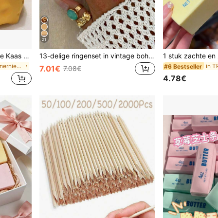
21
Nieuwe Melojoy Extra Grote Kaas Squishy, Realistische Oversized Kaas Langzame Terugslag Kneedbare Creatieve Tofu Bal, Hand Knijp Stressverlichtende Bal, Perfect Cadeau, Verjaardagscadeau, Ideaal Cadeau, Verrassingscadeau, Feestdagcadeau, Seizoenscadeau
13-delige ringenset in vintage bohemian stijl met zonne-lava, vloeibaar metaal, asymmetrische vloeiende of gehamerde textuur, maximalistisch, meerdere maten, geschikt voor feesten, cadeau voor vrienden en familie, dagelijks dragen, esthetisch, statement piece
in Siliconen Tienernieuwigheid en grappenspeelgoed
#6 Bestseller
7.01€
7.08€
4.78€