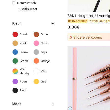
Naturalistisch
Bekijk meer
#1 Bestseller
Kleur
3.38€
Rood
Bruin
5
andere verkopers
Khaki
Roze
Blauw
Grijs
Groen
Oranje
Veel
Wit
kleurig
Paars
Geel
Zwart
Maat