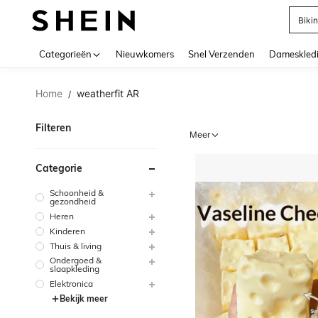
Biki
Use up 
Categorieën
Nieuwkomers
Snel Verzenden
Dameskled
Home
weatherfit AR
/
Filteren
Meer
Categorie
Schoonheid &
gezondheid
Heren
Kinderen
Thuis & living
Ondergoed &
slaapkleding
Elektronica
Bekijk meer