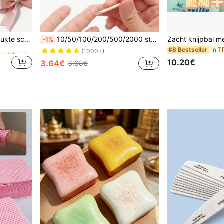
in PU Tienernieuwigheid en grappenspeelgoed
2 stuks zachte samengedrukte schuimrubberen speelgoed met boter- en aardbeiengeur, superzachte aanraking, natuurlijke geur, voedselvormige stressverlichtende speelgoed (zonder doos), perfect voor feestcadeautjes, angstverlichting, meerdere stijlen beschikbaar, geschikt voor stressverlichting en vakantiecadeaus, botersnoepjes, zacht en knijpbaar, kawaii
10/50/100/200/500/2000 stuks 114 mm/4,49 inch oranje houten stokjes, voor het terugduwen van nagelriemen en het reinigen van nagels, geschikt voor nagelsalons en DIY nagelkunst, nagelbenodigdheden, nagelgereedschap, nagelkunstgereedschap, terug naar school, nagels, nagelgereedschap, nageltipgereedschap
-1%
in PU Tienernieuwigheid en grappenspeelgoed
in PU Tienernieuwigheid en grappenspeelgoed
#8 Bestseller
(1000+)
10.20€
3.64€
3.68€
in PU Tienernieuwigheid en grappenspeelgoed