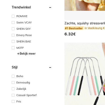
Trendwinkel
ROMWE
Swim VCAY
#1 Bestseller
SHEIN SXY
6.32€
Emery Rose
SHEIN BAE
MOTF
Bekijk meer
Stijl
Boho
Eenvoudig
Zakelijk
Casual-Sportief
Fris