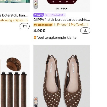
6
1 stuk knapperige boterstok, handgemaakte stressball met spraakbesturing, realistisch voedsel speelgoed, knijp- en ontspanningsspeelgoed, ASMR-speelgoed, fidgetspeelgoed
GIIPPAFARM
GIIPPA 1 stuk bordeauxrode achtergrond met roze polkadot patroon ontwerp, Phone 17 Pro Max telefoonhoesje, compatibel met Phone 16 Pro Max, 15 Pro Max, 14 Pro Max, Koreaanse stijl hoogwaardige modieuze en leuke telefoonhoesje, compatibel met 11/12/13/14/15/75 Pro Max Plus, elegant ontwerp geschikt voor mannen en vrouwen, perfect cadeau voor vriendin!
in Veelkleurig Knijpspeelgoed voor tieners
in iPhone 15 Pro Telefoonhoesjes
#1 Bestseller
4.90€
Veel terugkerende klanten