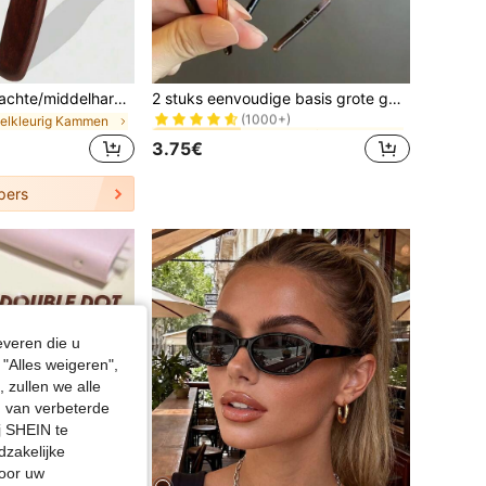
in ABS Hoofdbanden
#1 Bestseller
Ontklitborstel - Zachte/middelharde ontklitborstel, gebruikt voor het stylen, polijsten en gladmaken van het haar, creëert een gladde, pluisvrije haarstijl, geschikt voor mannen en vrouwen - houten handvat, terug naar school, reis- en vakantiebenodigdheden, geschikt voor vrouwen, kam, haarstylingkam
2 stuks eenvoudige basis grote golf haarbanden voor dames, make-up haarbanden, plastic haarbanden, voor dagelijks gebruik
(1000+)
eelkleurig Kammen
in ABS Hoofdbanden
in ABS Hoofdbanden
#1 Bestseller
#1 Bestseller
(1000+)
(1000+)
3.75€
in ABS Hoofdbanden
#1 Bestseller
(1000+)
pers
everen die u
"Alles weigeren",
 zullen we alle
en van verbeterde
j SHEIN te
dzakelijke
door uw