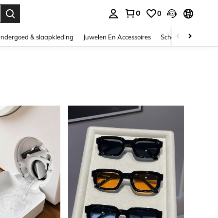
0
0
nden. Press Enter to select.
ndergoed & slaapkleding
Juwelen En Accessoires
Schoonheid & gezo