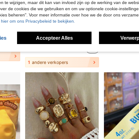
en te wijzigen, maar dit kan van invloed zijn op de werking van de web
ver de cookies die we gebruiken en om uw optionele cookie-instellinge
okies beheren". Voor meer informatie over hoe we de door ons verzam
7
u hier om ons Privacybeleid te bekijken.
1 stuk 360° duurzame schoenwaszak, speciaal ontworpen geluidsreducerende anti-vervormings wasmachinezak, waszak voor thuis, schoenbeschermingszak, herbruikbare waszak, geschikt voor sneakers, canvas schoenen, herenschoenen, damesschoenen
SHEGLAM
SHEGLAM
in O
#1 Bestseller
in Potlood Lipliner
#1 Bestseller
SHEGLAM Fall In Line Peel-Off Lipliner Tint-Pinky Promise Merk Beauty Cosmetica Make-Up Voor Vrouwen En Meisjes
-9%
(100
(1000+)
ies
Accepteer Alles
Verwerp
in O
in O
#1 Bestseller
#1 Bestseller
in Potlood Lipliner
in Potlood Lipliner
#1 Bestseller
#1 Bestseller
(100
(100
(1000+)
(1000+)
5.88€
4.94€
5.48€
in O
#1 Bestseller
in Potlood Lipliner
#1 Bestseller
(100
(1000+)
1
andere verkopers