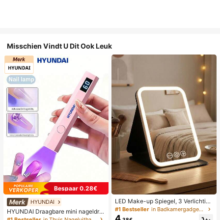
Misschien Vindt U Dit Ook Leuk
Bespaar 0.28€
LED Make-up Spiegel, 3 Verlichting
HYUNDAI
smodi, Verstelbare Helderheid, Draa
#1 Bestseller
in Badkamergadgets die favoriet zijn bij klanten B
HYUNDAI Draagbare mini nageldro
gbaar Vouwbaar Ontwerp, Geschikt
4
ger, oplaadbare handlamp UV/LED
#1 Bestseller
in Thuis Nageluithardingslampen en drogers
.38€