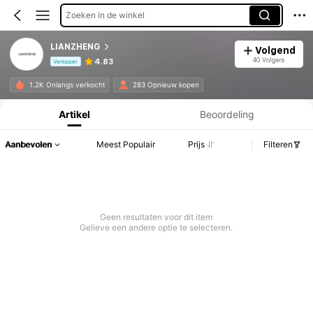
Zoeken in de winkel
LIANZHENG
Volgend
40 Volgers
4.83
Verkoper
Productinformatie: Prijsopenbaring, Verkoop- en Voorraadgegevens.
1.2K Onlangs verkocht
283 Opnieuw kopen
Artikel
Beoordeling
Aanbevolen
Meest Populair
Prijs
Filteren
Geen resultaten voor dit item
Gelieve een andere optie te selecteren.