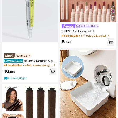
10
SHEGLAM
SHEGLAM Lippenstift
#1 Bestseller
in Potlood Lipliner
5
.48€
celimax
celimax Serums & gez
EU Warehouse
ichtsbehandelingen
#1 Bestseller
in Anti-veroudering Serums & Gezichtsbehandelingen
10
.61€
4-5 werkdagen