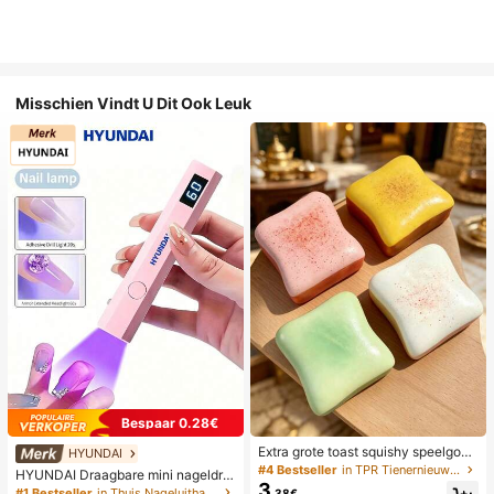
Misschien Vindt U Dit Ook Leuk
Bespaar 0.28€
Extra grote toast squishy speelgoe
HYUNDAI
d, superzachte boter toast stressve
#4 Bestseller
in TPR Tienernieuwigheid en grappenspeelgoed
HYUNDAI Draagbare mini nageldro
rlichtend knijpspeelgoed, verkrijgba
3
ger, oplaadbare handlamp UV/LED
#1 Bestseller
in Thuis Nageluithardingslampen en drogers
.38€