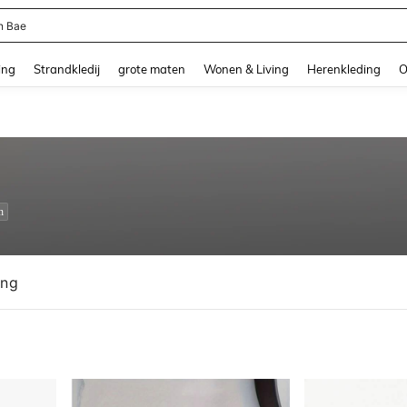
n Bae
and down arrow keys to navigate search Recente zoekopdracht and Zoeken en Vi
ing
Strandkledij
grote maten
Wonen & Living
Herenkleding
O
n
ing