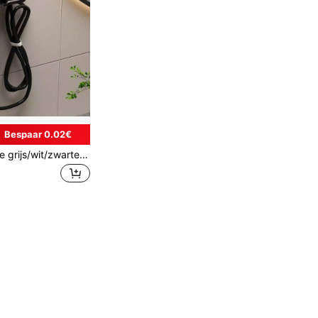
Bespaar 0.02€
1 stuk eenvoudige grijs/wit/zwarte aluminium föhnhouder met snoeropwikkeling en stekkerhaak. Wandgemonteerde föhnhouder voor de badkamer, boren niet nodig. Geschikt voor de meeste föhns voor thuisgebruik en in de salon. Badkameraccessoires, badkameropbergers.