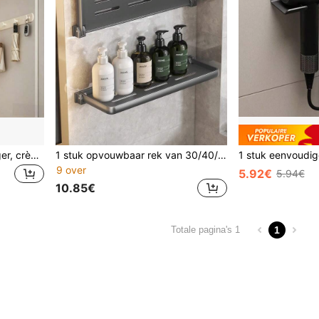
Wandgemonteerde jashanger, crème wit/zwart/grijs jashaken, zelfklevend/schroefvast, ferrolegering en ABS deurhaken, kan hoeden, handdoeken, kleding ophangen, haakstang met 4/5/6/7/8 ronde hangers
1 stuk opvouwbaar rek van 30/40/50 cm van aluminiumlegering, gemakkelijk te openen en te sluiten voor opbergen, holle bodem voor drainage. Geschikt voor badkamer, wastafel, keuken en woonkamer. Badkameraccessoire, doucheopbergrek, badkamerorganisatie, opbergorganizer, parfumrek, parfumopbergrek, cosmeticaopbergrek
9 over
5.92€
5.94€
10.85€
1
Totale pagina's 1