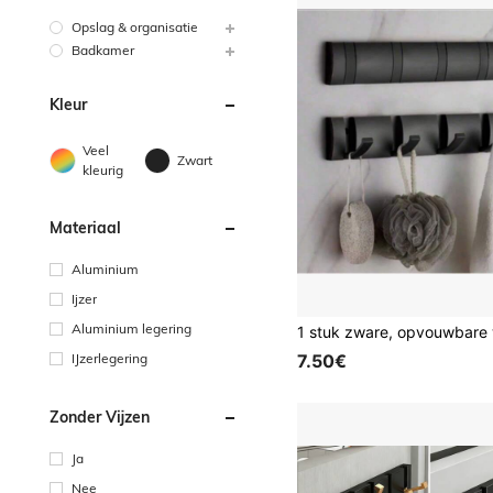
Opslag & organisatie
Badkamer
Kleur
Veel
Zwart
kleurig
Materiaal
Aluminium
Ijzer
Aluminium legering
IJzerlegering
7.50€
Zonder Vijzen
Ja
Nee