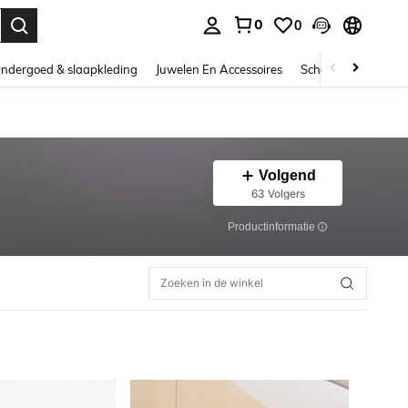
0
0
nden. Press Enter to select.
ndergoed & slaapkleding
Juwelen En Accessoires
Schoonheid & gezo
Volgend
63 Volgers
Productinformatie