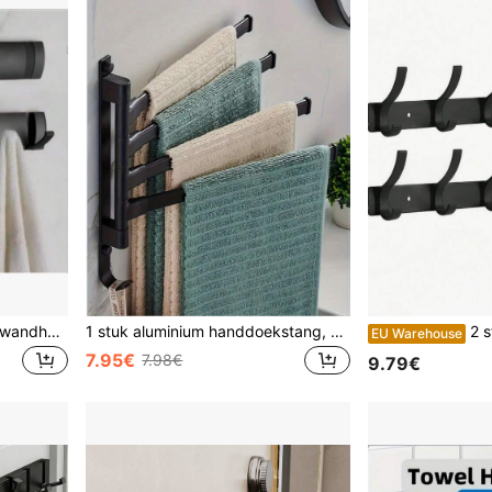
1 stuk zware, opvouwbare wandhaak organizer - 2/3/4/5/6/7/8 stuks zwarte en zwart-gouden haken - Duurzaam en ruimtebesparend | Multifunctioneel opbergrek voor jassen, handdoeken, sleutels en poetsdoeken | Eenvoudig te installeren in de badkamer, achter een deur of in een kledingkast. Badkameropbergrek, kledinghanger, sleutelhouder, woondecoratie
1 stuk aluminium handdoekstang, 180° draaibare handdoekhouder met haak voor de douche in de badkamer, verkrijgbaar met 1/2/3/4/5 stangen om aan diverse gezinsbehoeften te voldoen, handdoekhouder voor wandmontage, grote capaciteit, sterke handdoekhanger, badkameraccessoire, badkameropbergruimte, handdoekrek voor de badkamer, opvouwbaar, installatie zonder boren, geschikt voor wastafels, toiletten en badkamers, eenvoudig en praktisch.
2 stuks zwarte kap
EU Warehouse
7.95€
7.98€
9.79€