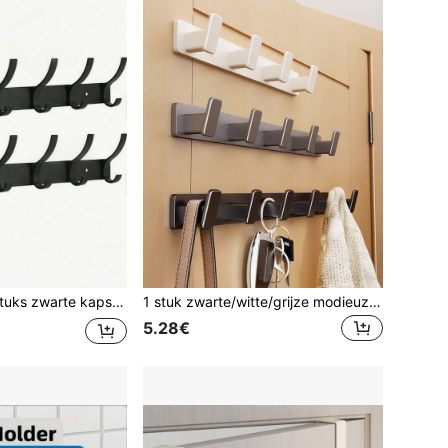
stokken met 6 haken voor wandmontage, stevige ophanghaken voor kleding, hoeden en tassen in de hal.
1 stuk zwarte/witte/grijze modieuze vierkante wandhaak - 3/4/5/6 haken beschikbaar, afgerond ontwerp om te voorkomen dat kleding en andere spullen blijven haken, haakbord van aluminiumlegering met dikke ABS-haken, sterk draagvermogen, multifunctioneel haakrek: badkamer (handdoeken/kleding) | hal (sleutels/diversen) | achter de deur (hangers) | slaapkamer
5.28€