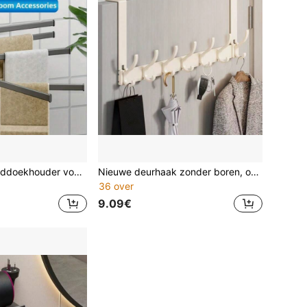
Opvouwbare handdoekhouder voor in de badkamer, installatie zonder boren, geschikt voor wastafels, toiletten en badkamers, eenvoudig en praktisch
Nieuwe deurhaak zonder boren, ophangrek voor over de deur, extra lange kledinghanger voor aan de deur, onmisbaar voor het ophangen van kleding. Ideaal voor opbergruimte in de slaapkamer.
36 over
9.09€