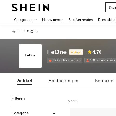
Shei
Use up 
Categorieën
Nieuwkomers
Snel Verzenden
Dameskled
Home
FeOne
/
FeOne
4.70
Verkoper
8K+ Onlangs verkocht
100+ Opnieuw kope
Artikel
Aanbiedingen
Beoordel
Filteren
Meer
Categorie