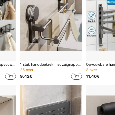
1 stuk zwaar uitgevoerde, opvouwbare, crèmekleurige aluminium haakrek - opties voor 3/4/5/6/7/8 haken, brede en dikke haken voor zware lasten, 75° naar boven gekanteld ontwerp voorkomt dat kleding en spullen wegglijden, multifunctioneel haakrek: badkamer (handdoeken/kleding) | hal (sleutels/diverse spullen) | achterdeur (kledinghanger) | slaapkamer (opbergrek) | keuken (doekjes/bestek), 2 installatiemethoden: boren zonder lijm of boren met schroeven
1 stuk handdoekrek met zuignappen en dubbele stang, verspringend ontwerp, verstelbare maat 30/40/50/60 cm | Perfect voor elk gezin, grijs, boorvrij handdoekrek voor de badkamer, verspringende dubbele stangen (goede ventilatie), dubbel gebruik: handdoek- en slippersrek, beschadigvrije wandmontage – herbruikbaar, badkamer, handdoekhouder, handdoekrek, badkameropbergrek.
35 over
8 over
9.42€
11.40€