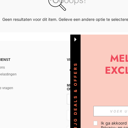
Geen resultaten voor dit item. Gelieve een andere optie te selectere
IENST
VIND ONS
KRIJG DEALS & OFFERS
ons
Belastingen
MELD JE A AN VOOR ONZE NIEUWS
e vragen
ONTVANGEN!(AFMELDEN IS MOGELI
NL + 31
Ik ga akkoord
Privacy- en co