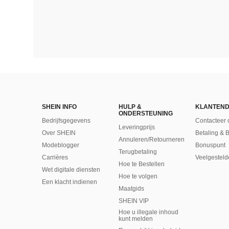
SHEIN INFO
HULP &
KLANTEND
ONDERSTEUNING
Bedrijfsgegevens
Contacteer 
Leveringprijs
Over SHEIN
Betaling & 
Annuleren/Retourneren
Modeblogger
Bonuspunt
Terugbetaling
Carrières
Veelgesteld
Hoe te Bestellen
Wet digitale diensten
Hoe te volgen
Een klacht indienen
Maatgids
SHEIN VIP
Hoe u illegale inhoud
kunt melden