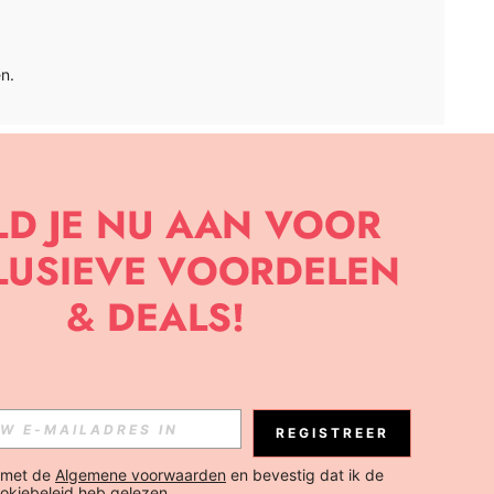
n.
APP
BRIEF OM DE LAATSTE NIEUWE TRENDS EN KORTINGEN TE
JK ELK MOMENT).
Abonneren
REGISTREER
Abonneren
 met de 
Algemene voorwaarden
 en bevestig dat ik de 
okiebeleid
 heb gelezen.