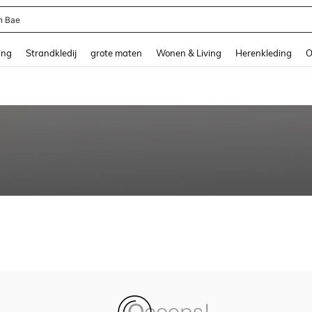
n Bae
and down arrow keys to navigate search Recente zoekopdracht and Zoeken en Vi
ing
Strandkledij
grote maten
Wonen & Living
Herenkleding
O