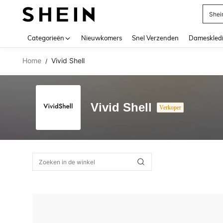
Shei
Use up 
Categorieën
Nieuwkomers
Snel Verzenden
Dameskled
Home
Vivid Shell
/
Vivid Shell
Verkoper