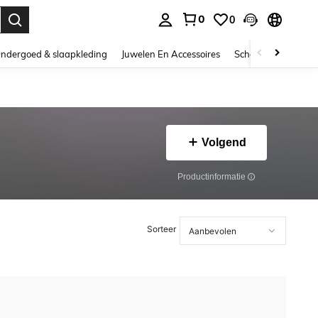
0
0
nden. Press Enter to select.
ndergoed & slaapkleding
Juwelen En Accessoires
Schoonheid & gezo
Volgend
Productinformatie
Sorteer