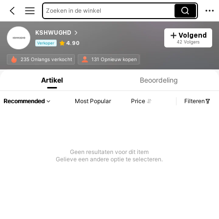
Zoeken in de winkel
KSHWUGHD
Volgend
42 Volgers
4.90
Verkoper
Productinformatie: Prijsopenbaring, Verkoop- en Voorraadgegevens.
235 Onlangs verkocht
131 Opnieuw kopen
Artikel
Beoordeling
Recommended
Most Popular
Price
Filteren
Geen resultaten voor dit item
Gelieve een andere optie te selecteren.