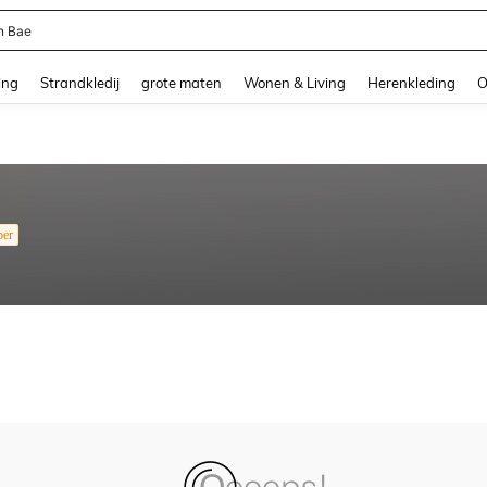
n Bae
and down arrow keys to navigate search Recente zoekopdracht and Zoeken en Vi
ing
Strandkledij
grote maten
Wonen & Living
Herenkleding
O
per