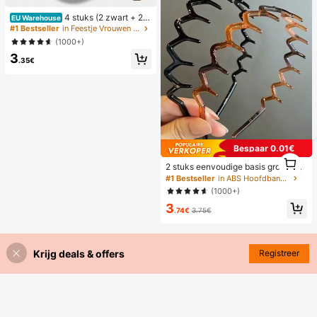
odigdheden
4 stuks (2 zwart + 2 h
EU Warehouse
uidskleur) zelfklevende onzichtbar
#1 Bestseller
in Feestje Vrouwen Sticky BH
e siliconen bh-pads, strapless en ru
(1000+)
gloos, verzamelende borstcups voo
3
r bruiloften, off-shoulder en bruidsm
.35€
eisjesfeesten
Bespaar 0.01€
1
2 stuks eenvoudige basis grote golf
1
haarbanden voor dames, make-up
#1 Bestseller
in ABS Hoofdbanden
haarbanden, plastic haarbanden, v
(1000+)
oor dagelijks gebruik
3
.74€
3.75€
Krijg deals & offers
Registreer