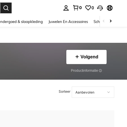
0
0
nden. Press Enter to select.
ndergoed & slaapkleding
Juwelen En Accessoires
Schoonheid & gezo
Volgend
Productinformatie
Sorteer