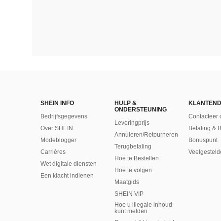
SHEIN INFO
HULP &
KLANTEND
ONDERSTEUNING
Bedrijfsgegevens
Contacteer 
Leveringprijs
Over SHEIN
Betaling & 
Annuleren/Retourneren
Modeblogger
Bonuspunt
Terugbetaling
Carrières
Veelgesteld
Hoe te Bestellen
Wet digitale diensten
Hoe te volgen
Een klacht indienen
Maatgids
SHEIN VIP
Hoe u illegale inhoud
kunt melden