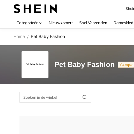
Shei
Use up 
Categorieën
Nieuwkomers
Snel Verzenden
Dameskled
Home
Pet Baby Fashion
/
Pet Baby Fashion
Verkoper