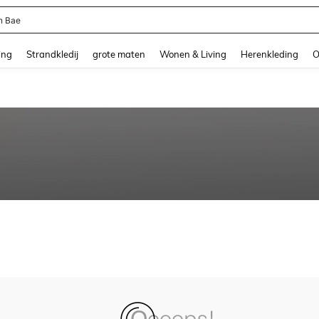
n Bae
and down arrow keys to navigate search Recente zoekopdracht and Zoeken en Vi
ing
Strandkledij
grote maten
Wonen & Living
Herenkleding
O