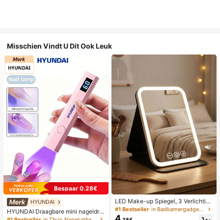
Misschien Vindt U Dit Ook Leuk
Bespaar 0.28€
LED Make-up Spiegel, 3 Verlichting
HYUNDAI
smodi, Verstelbare Helderheid, Draa
#1 Bestseller
in Badkamergadgets die favoriet zijn bij klanten B
HYUNDAI Draagbare mini nageldro
gbaar Vouwbaar Ontwerp, Geschikt
4
ger, oplaadbare handlamp UV/LED
#1 Bestseller
in Thuis Nageluithardingslampen en drogers
.38€