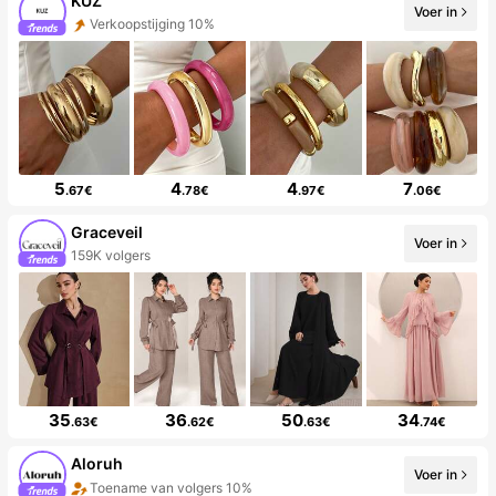
KUZ
Voer in
Verkoopstijging 10%
5
4
4
7
.67€
.78€
.97€
.06€
Graceveil
Voer in
159K volgers
35
36
50
34
.63€
.62€
.63€
.74€
Aloruh
Voer in
Toename van volgers 10%