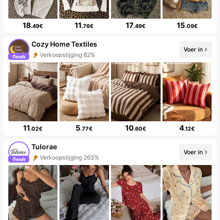
18
11
17
15
.49€
.76€
.49€
.09€
Cozy Home Textiles
Voer in
Verkoopstijging 82%
11
5
10
4
.02€
.77€
.60€
.12€
Tulorae
Voer in
Verkoopstijging 263%