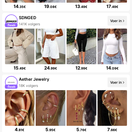
14
19
13
17
.35€
.08€
.49€
.49€
SDNGED
Voer in
141K volgers
15
24
12
14
.49€
.99€
.99€
.09€
Aether Jewelry
Voer in
18K volgers
4
5
5
7
.81€
.95€
.76€
.66€