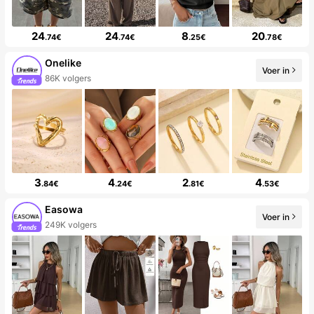
24
24
8
20
.74€
.74€
.25€
.78€
Onelike
Voer in
86K volgers
3
4
2
4
.84€
.24€
.81€
.53€
Easowa
Voer in
249K volgers