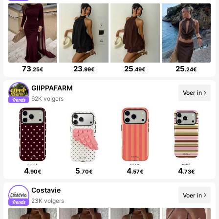
73
23
25
25
.25€
.99€
.49€
.24€
GIIPPAFARM
Voer in
62K volgers
4
5
4
4
.90€
.70€
.57€
.73€
Costavie
Voer in
23K volgers