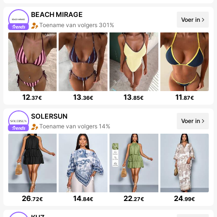
BEACH MIRAGE
Voer in
Toename van volgers 301%
12
13
13
11
.37€
.36€
.85€
.87€
SOLERSUN
Voer in
Toename van volgers 14%
26
14
22
24
.72€
.84€
.27€
.99€