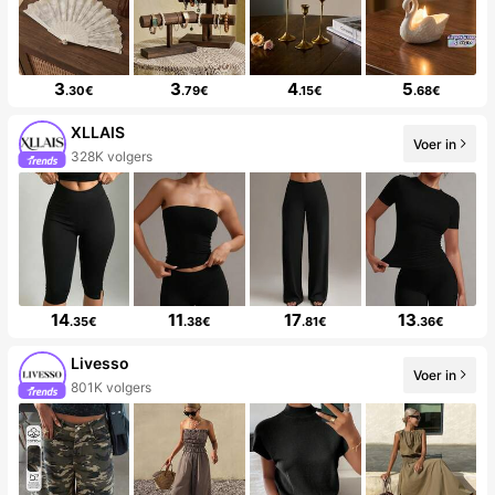
3
3
4
5
.30€
.79€
.15€
.68€
XLLAIS
Voer in
328K volgers
14
11
17
13
.35€
.38€
.81€
.36€
Livesso
Voer in
801K volgers