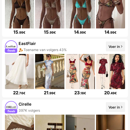
15
15
14
14
.99€
.99€
.99€
.99€
EastFlair
Voer in
Toename van volgers 43%
22
21
23
20
.76€
.99€
.18€
.49€
Cirelle
Voer in
397K volgers