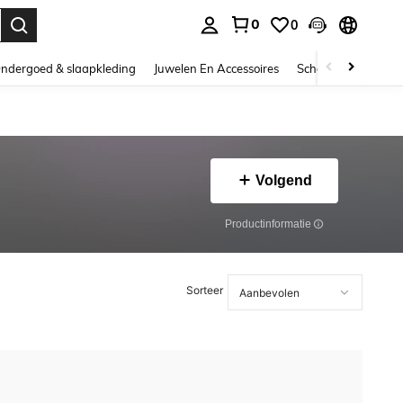
0
0
nden. Press Enter to select.
ndergoed & slaapkleding
Juwelen En Accessoires
Schoonheid & gezo
Volgend
Productinformatie
Sorteer