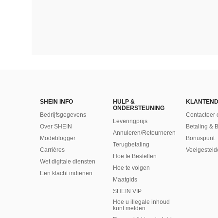
SHEIN INFO
HULP &
KLANTEND
ONDERSTEUNING
Bedrijfsgegevens
Contacteer 
Leveringprijs
Over SHEIN
Betaling & 
Annuleren/Retourneren
Modeblogger
Bonuspunt
Terugbetaling
Carrières
Veelgesteld
Hoe te Bestellen
Wet digitale diensten
Hoe te volgen
Een klacht indienen
Maatgids
SHEIN VIP
Hoe u illegale inhoud
kunt melden