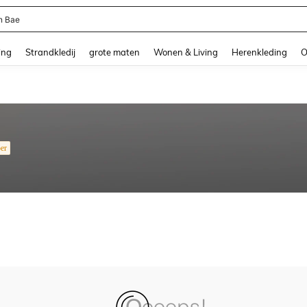
n Bae
and down arrow keys to navigate search Recente zoekopdracht and Zoeken en Vi
ing
Strandkledij
grote maten
Wonen & Living
Herenkleding
O
er