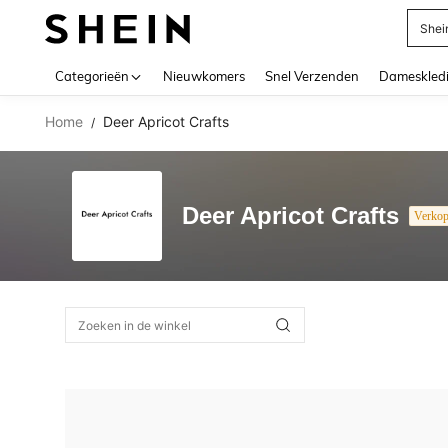
Shei
Use up 
Categorieën
Nieuwkomers
Snel Verzenden
Dameskled
Home
Deer Apricot Crafts
/
Deer Apricot Crafts
Verkop