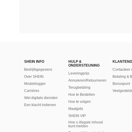
SHEIN INFO
HULP &
KLANTEND
ONDERSTEUNING
Bedrijfsgegevens
Contacteer 
Leveringprijs
Over SHEIN
Betaling & 
Annuleren/Retourneren
Modeblogger
Bonuspunt
Terugbetaling
Carrières
Veelgesteld
Hoe te Bestellen
Wet digitale diensten
Hoe te volgen
Een klacht indienen
Maatgids
SHEIN VIP
Hoe u illegale inhoud
kunt melden