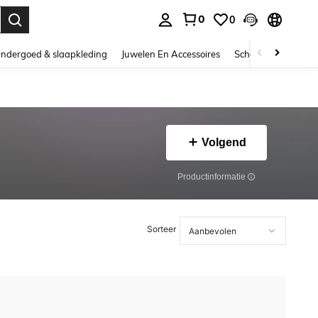
0
0
nden. Press Enter to select.
ndergoed & slaapkleding
Juwelen En Accessoires
Schoonheid & gezo
Volgend
Productinformatie
Sorteer