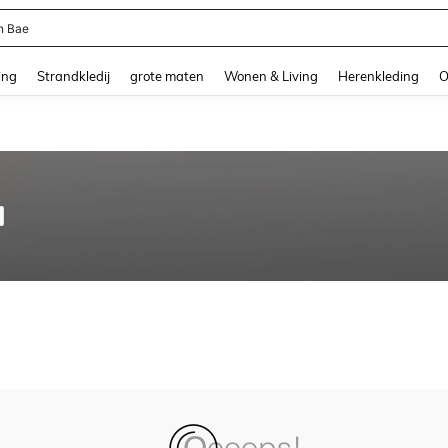
n Bae
and down arrow keys to navigate search Recente zoekopdracht and Zoeken en Vi
ing
Strandkledij
grote maten
Wonen & Living
Herenkleding
O