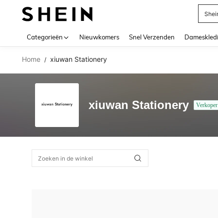
Shei
Use up 
Categorieën
Nieuwkomers
Snel Verzenden
Dameskled
Home
xiuwan Stationery
/
xiuwan Stationery
Verkoper