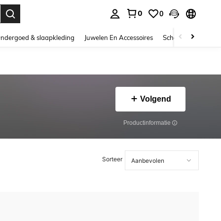
0
0
nden. Press Enter to select.
ndergoed & slaapkleding
Juwelen En Accessoires
Schoonheid & gezo
Volgend
Productinformatie
Sorteer