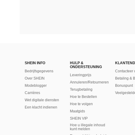
SHEIN INFO
HULP &
KLANTEND
ONDERSTEUNING
Bedrijfsgegevens
Contacteer 
Leveringprijs
Over SHEIN
Betaling & 
Annuleren/Retourneren
Modeblogger
Bonuspunt
Terugbetaling
Carrières
Veelgesteld
Hoe te Bestellen
Wet digitale diensten
Hoe te volgen
Een klacht indienen
Maatgids
SHEIN VIP
Hoe u illegale inhoud
kunt melden