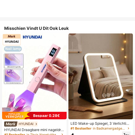
Misschien Vindt U Dit Ook Leuk
Bespaar 0.28€
LED Make-up Spiegel, 3 Verlichting
HYUNDAI
smodi, Verstelbare Helderheid, Draa
#1 Bestseller
in Badkamergadgets die favoriet zijn bij klanten B
HYUNDAI Draagbare mini nageldro
gbaar Vouwbaar Ontwerp, Geschikt
ger, oplaadbare handlamp UV/LED
#1 Bestseller
in Thuis Nageluithardingslampen en drogers