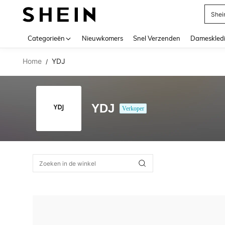
Shei
Use up 
Categorieën
Nieuwkomers
Snel Verzenden
Dameskled
Home
YDJ
/
YDJ
Verkoper