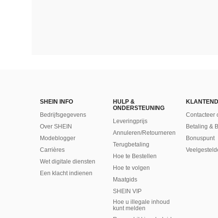
SHEIN INFO
HULP &
KLANTEND
ONDERSTEUNING
Bedrijfsgegevens
Contacteer 
Leveringprijs
Over SHEIN
Betaling & 
Annuleren/Retourneren
Modeblogger
Bonuspunt
Terugbetaling
Carrières
Veelgesteld
Hoe te Bestellen
Wet digitale diensten
Hoe te volgen
Een klacht indienen
Maatgids
SHEIN VIP
Hoe u illegale inhoud
kunt melden