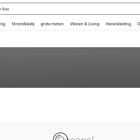
n Bae
and down arrow keys to navigate search Recente zoekopdracht and Zoeken en Vi
ing
Strandkledij
grote maten
Wonen & Living
Herenkleding
O