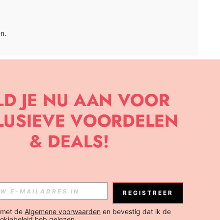
n.
APP
BRIEF OM DE LAATSTE NIEUWE TRENDS EN KORTINGEN TE
JK ELK MOMENT).
Abonneren
REGISTREER
Abonneren
 met de 
Algemene voorwaarden
 en bevestig dat ik de 
okiebeleid
 heb gelezen.