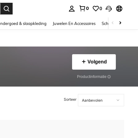
0
0
nden. Press Enter to select.
ndergoed & slaapkleding
Juwelen En Accessoires
Schoonheid & gezo
Volgend
Productinformatie
Sorteer