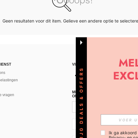
Geen resultaten voor dit item. Gelieve een andere optie te selectere
IENST
VIND ONS
KRIJG DEALS & OFFERS
ons
Belastingen
MELD JE A AN VOOR ONZE NIEUWS
e vragen
ONTVANGEN!(AFMELDEN IS MOGELI
NL + 31
Ik ga akkoord
Privacy- en co