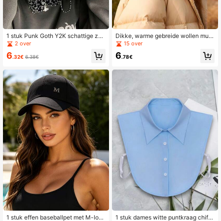
1 stuk Punk Goth Y2K schattige zw
Dikke, warme gebreide wollen muts
art-wit gestreepte gebreide muts m
voor de herfst/winter, modieuze geb
2 over
15 over
et kattenoortjes, warme gehaakte d
reide damesmuts
6
6
uivelse muts voor dames, Kerstmis,
.32€
6.38€
.78€
zomer, strand
1 stuk effen baseballpet met M-log
1 stuk dames witte puntkraag chiffo