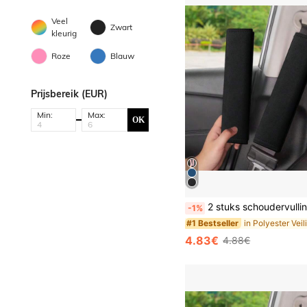
Veel
Zwart
kleurig
Roze
Blauw
Prijsbereik (EUR)
Min:
Max:
OK
2 stuks schoudervullingen voor autogordels, unisex auto-interieuraccessoires, zachte en ademende gord
-1%
#1 Bestseller
4.83€
4.88€