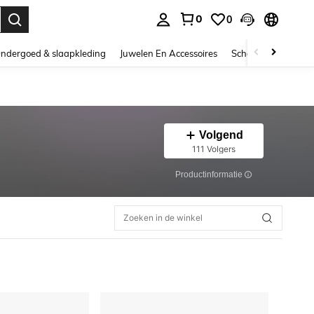
0
0
nden. Press Enter to select.
ndergoed & slaapkleding
Juwelen En Accessoires
Schoonheid & gezo
Volgend
111 Volgers
Productinformatie