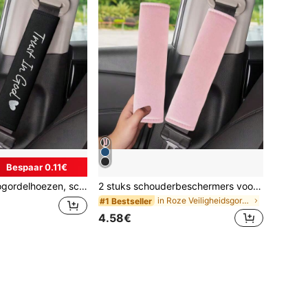
Bespaar 0.11€
iversele schoudervullingen voor autogordels voor bestuurder en passagier, accessoires voor auto-interieurs
2 stuks schouderbeschermers voor autogordels, auto-interieuraccessoires, unisex beschermhoezen voor autogordels, zacht, comfortabel en ademend, onmisbaar voor de zomer, auto-accessoires
in Roze Veiligheidsgordelhoes
#1 Bestseller
4.58€