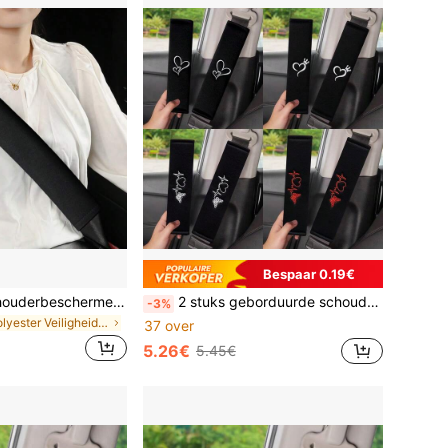
Bespaar 0.19€
1 stuk zwarte schouderbeschermer voor autogordel, lange vrachtwagengordelbeschermer, universeel voor alle seizoenen
2 stuks geborduurde schoudervullingen voor in de auto, schouderbeschermers voor veiligheidsgordels, comfortabel voor bestuurder en passagier het hele seizoen, duurzame accessoires voor veiligheidsgordels, geschikt als Valentijnsdagcadeau, accessoires voor in de auto
-3%
in Polyester Veiligheidsgordelhoes
37 over
5.26€
5.45€