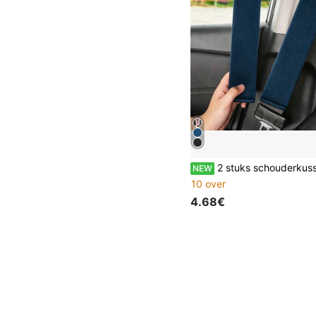
2 stuks schouderkussens voor autogordels, auto-interieuraccessoires, unisex autogordelbeschermers, schouderhoezen voor gordels, z
NEW
10 over
4.68€