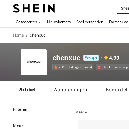
Biki
Use up 
Categorieën
Nieuwkomers
Snel Verzenden
Dameskled
Home
chenxuc
/
chenxuc
4.90
Verkoper
23K+ Onlangs verkocht
1K+ Opnieuw kop
Artikel
Aanbiedingen
Beoordel
Filteren
Meer
Kleur