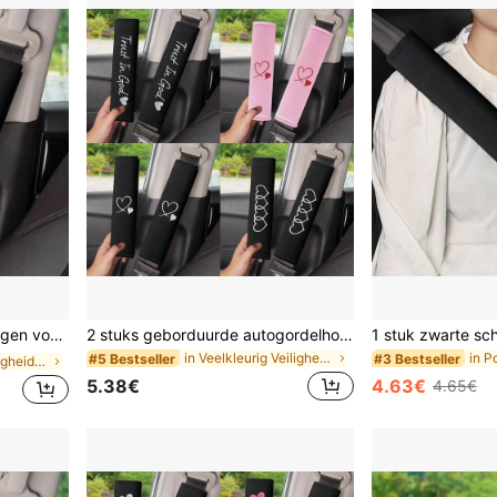
elhoezen, onmisbaar zomerartikel
2 stuks geborduurde autogordelhoezen, universeel voor mannen en vrouwen
in Veelkleurig Veiligheidsgordelhoes
#5 Bestseller
#3 Bestseller
in Polyester Veiligheidsgordelhoes
5.38€
4.63€
4.65€