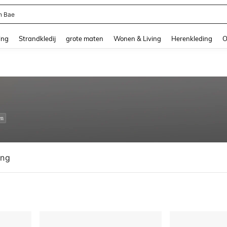
ni Dames
and down arrow keys to navigate search Recente zoekopdracht and Zoeken en Vi
ing
Strandkledij
grote maten
Wonen & Living
Herenkleding
O
en
ing