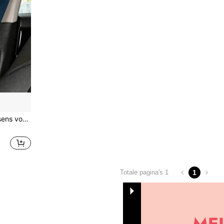
acht, comfortabel en koel, zomeressentieel
1
Totale pagina's 1