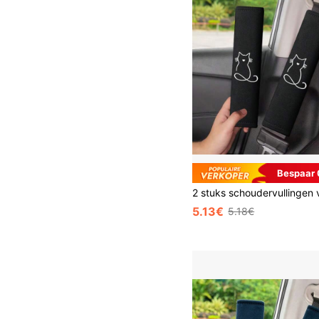
Bespaar 
5.13€
5.18€