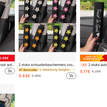
0.05€
2 stuks schoudervullingen voor autogordels, geborduurd ontwerp, comfortabel voor bestuurder en passagier het hele seizoen, duurzame veiligheidsgordelaccessoires, nieuwe schoudervullingen (2025), geschikt voor de meeste voertuigen, accessoires voor auto-interieurs
2 stuks schouderbeschermers voor autogordels, schouderbeschermers met geborduurde bloemen, unisex autogordelkussens, zachte, ademende riemhoezen, essentiële zomeraccessoires voor in de auto
2 stuks autogordelhoezen, schoudervullingen met geborduurde letters, un
-2%
in Veelkleurig Veiligheidsgordelhoes
#7 Bestseller
5.17€
5.28€
5.43€
5.48€