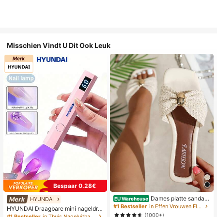
Misschien Vindt U Dit Ook Leuk
Bespaar 0.28€
Dames platte sandale
HYUNDAI
EU Warehouse
n met strik en metalen decoratie, ge
#1 Bestseller
in Effen Vrouwen Flat Sandalen
HYUNDAI Draagbare mini nageldro
weven van stro, comfortabele mini
ger, oplaadbare handlamp UV/LED
(1000+)
#1 Bestseller
in Thuis Nageluithardingslampen en drogers