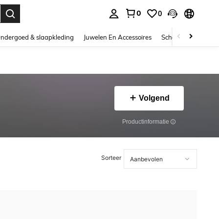
0
0
nden. Press Enter to select.
ndergoed & slaapkleding
Juwelen En Accessoires
Schoonheid & gezo
Volgend
Productinformatie
Sorteer