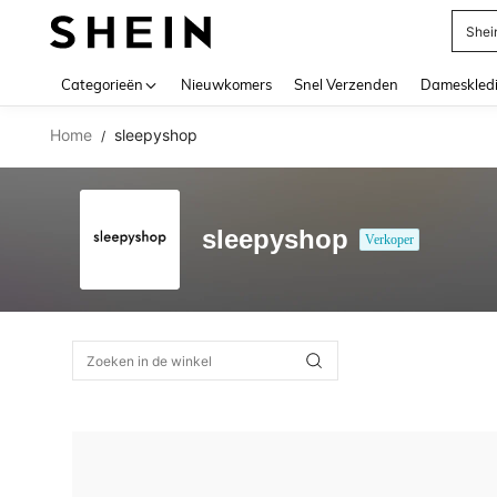
Shei
Use up 
Categorieën
Nieuwkomers
Snel Verzenden
Dameskled
Home
sleepyshop
/
sleepyshop
Verkoper