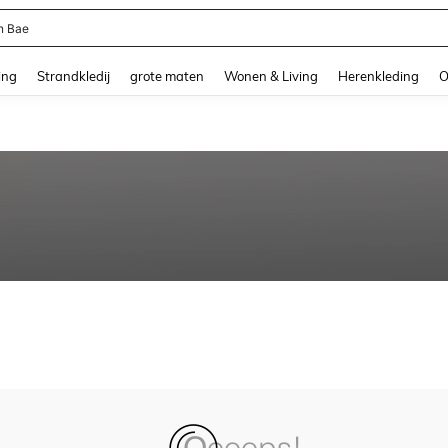
n Bae
and down arrow keys to navigate search Recente zoekopdracht and Zoeken en Vi
ing
Strandkledij
grote maten
Wonen & Living
Herenkleding
O