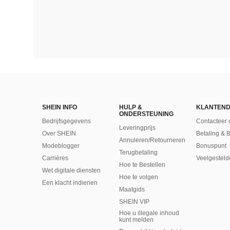
SHEIN INFO
HULP &
KLANTEND
ONDERSTEUNING
Bedrijfsgegevens
Contacteer 
Leveringprijs
Over SHEIN
Betaling & 
Annuleren/Retourneren
Modeblogger
Bonuspunt
Terugbetaling
Carrières
Veelgesteld
Hoe te Bestellen
Wet digitale diensten
Hoe te volgen
Een klacht indienen
Maatgids
SHEIN VIP
Hoe u illegale inhoud
kunt melden