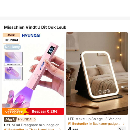
Misschien Vindt U Dit Ook Leuk
Bespaar 0.28€
LED Make-up Spiegel, 3 Verlichting
HYUNDAI
smodi, Verstelbare Helderheid, Draa
#1 Bestseller
in Badkamergadgets die favoriet zijn bij klanten B
HYUNDAI Draagbare mini nageldro
gbaar Vouwbaar Ontwerp, Geschikt
4
ger, oplaadbare handlamp UV/LED
#1 Bestseller
in Thuis Nageluithardingslampen en drogers
.38€