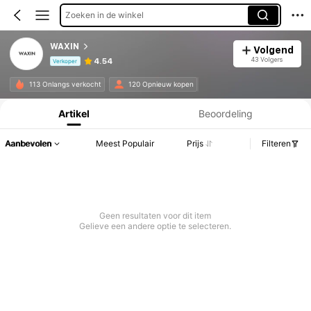
Zoeken in de winkel
WAXIN
Volgend
43 Volgers
4.54
Verkoper
Productinformatie: Prijsopenbaring, Verkoop- en Voorraadgegevens.
113 Onlangs verkocht
120 Opnieuw kopen
Artikel
Beoordeling
Aanbevolen
Meest Populair
Prijs
Filteren
Geen resultaten voor dit item
Gelieve een andere optie te selecteren.