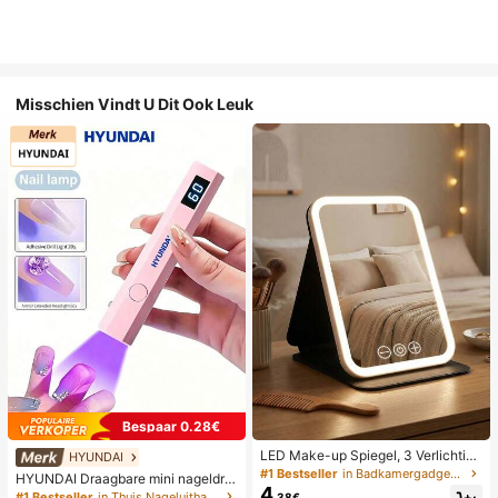
Misschien Vindt U Dit Ook Leuk
Bespaar 0.28€
LED Make-up Spiegel, 3 Verlichting
HYUNDAI
smodi, Verstelbare Helderheid, Draa
#1 Bestseller
in Badkamergadgets die favoriet zijn bij klanten B
HYUNDAI Draagbare mini nageldro
gbaar Vouwbaar Ontwerp, Geschikt
4
ger, oplaadbare handlamp UV/LED
#1 Bestseller
in Thuis Nageluithardingslampen en drogers
.38€