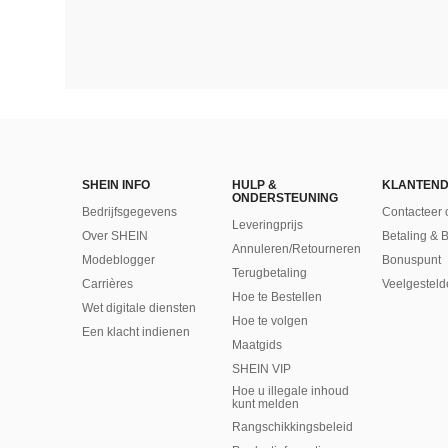
SHEIN INFO
HULP &
KLANTEND
ONDERSTEUNING
Bedrijfsgegevens
Contacteer 
Leveringprijs
Over SHEIN
Betaling & 
Annuleren/Retourneren
Modeblogger
Bonuspunt
Terugbetaling
Carrières
Veelgesteld
Hoe te Bestellen
Wet digitale diensten
Hoe te volgen
Een klacht indienen
Maatgids
SHEIN VIP
Hoe u illegale inhoud
kunt melden
Rangschikkingsbeleid