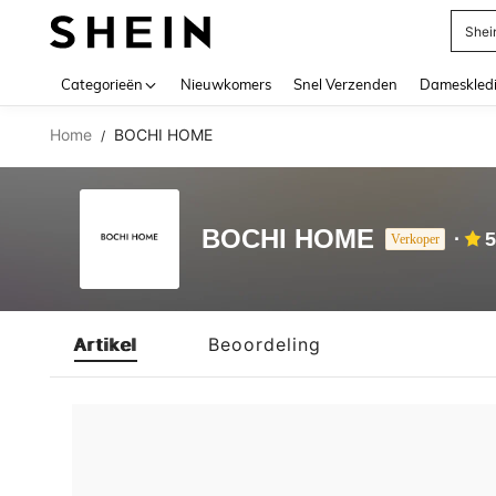
Shei
Use up 
Categorieën
Nieuwkomers
Snel Verzenden
Dameskled
Home
BOCHI HOME
/
BOCHI HOME
5
Verkoper
Artikel
Beoordeling