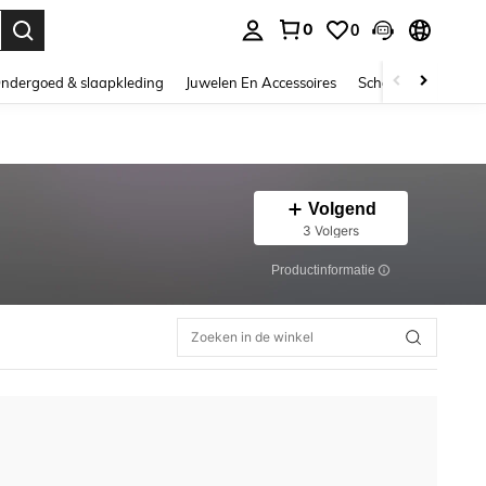
0
0
nden. Press Enter to select.
ndergoed & slaapkleding
Juwelen En Accessoires
Schoonheid & gezo
Volgend
3 Volgers
Productinformatie