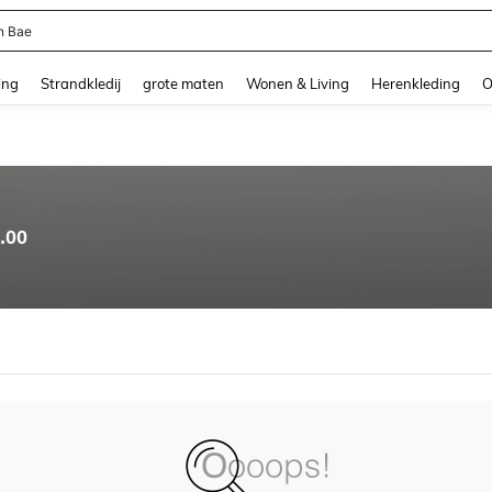
n Bae
and down arrow keys to navigate search Recente zoekopdracht and Zoeken en Vi
ing
Strandkledij
grote maten
Wonen & Living
Herenkleding
O
.00