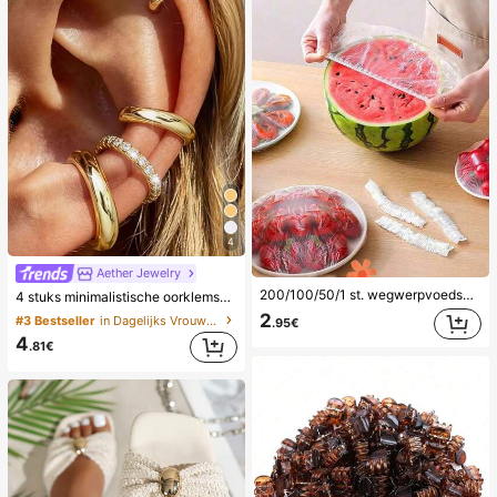
4
Aether Jewelry
200/100/50/1 st. wegwerpvoedselfoliehoezen, douchekophoezen, multifunctionele wegwerpkrimpzakken, wegwerpschoenhoezen, verdikte keukenfolie, huishoudelijke koelkastvoedselbewaarhoezen, elastische stretchhoezen, dagelijks gebruik
4 stuks minimalistische oorklemset met kubische zirkonia - kan gestapeld worden, geen piercing nodig, geschikt voor dagelijks kantoorwear (4 stuks set, niet 4 paar), cadeau voor haar
2
#3 Bestseller
in Dagelijks Vrouwen Oorbellen
.95€
4
.81€