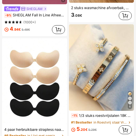
2 stuks wasmachine afvoerbak, waterdichte vloermat voor de wasruimte, anti-overloop anti-lek bak, duurzame wasmachine accessoires, schoonmaakbenodigdheden voor de wasruimte thuis & thuisorganisatie
SHEGLAM
3
SHEGLAM Fall In Line Afneembare Lipliner Met Kleurtint-Plum Sauce Merk Beauty Cosmetica Make-Up Voor Vrouwen En Meisjes
.08€
-9%
(1000+)
4
.94€
5.48€
6
1/3 stuks roestvrijstalen 18K vergulde klaver kristal armband set, gedraaide 14K vergulde koperen zirkonia klaver open cuff armband, modieuze dames armband set voor dagelijks gebruik, vakantiecadeau, esthetisch
-1%
#1 Bestseller
in Roestvrij staal Vrouwen Sieraden Sets
5
4 paar herbruikbare strapless naadloze onzichtbare push-up plakbh's, ademende comfortabele pasvorm dames plakbh's, geschikt voor damesbh's en bh-accessoires (verbeterde stoffenversie)
.20€
5.29€
#6 Bestseller
in Lijst met onmisbare verpleegkundige artikelen L