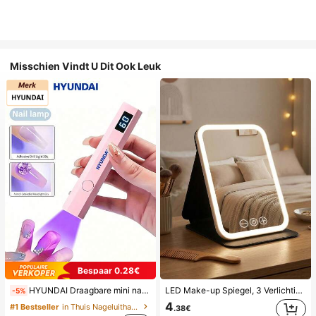
Misschien Vindt U Dit Ook Leuk
Bespaar 0.28€
HYUNDAI Draagbare mini nageldroger, oplaadbare handlamp UV/LED nageldrooglamp met digitaal display, snel drogende nagellamp, geschikt voor dagelijks gebruik, nagelverzorgingsbenodigdheden voor vrouwen
LED Make-up Spiegel, 3 Verlichtingsmodi, Verstelbare Helderheid, Draagbaar Vouwbaar Ontwerp, Geschikt voor Thuis, Reizen of Gebruik in de Slaapkamer, Perfect Cadeau voor Vrouwen op Feestdagen, Verjaardagen of Moederdag
-5%
4
#1 Bestseller
in Thuis Nageluithardingslampen en drogers
.38€