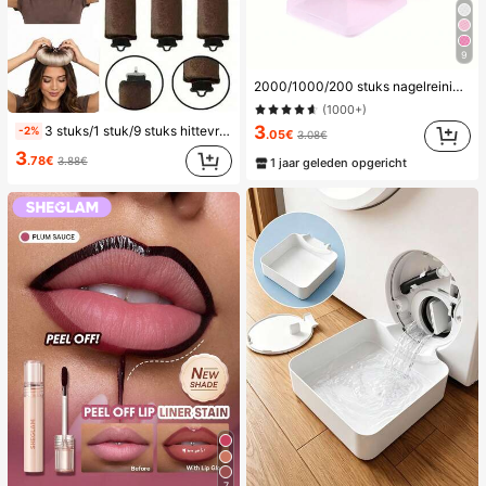
9
2000/1000/200 stuks nagelreinigingsdoekjes - professionele pluisvrije nagellakverwijderingspads, UV-gelreinigingsdoekjes, ongeparfumeerde manicurevoorbereidings- en afwerkingsreinigingsinstrument (roze) nagels nagelbenodigdheden nagelspullen, onmisbaar
(1000+)
3
3 stuks/1 stuk/9 stuks hittevrije krulset voor dames, satijnen materiaal, inclusief haarkruller, hoofdbandkruller en elektrische krultang, ingebouwde flexibele metalen draad, geschikt voor slapen, hoge rebound rubberen vulling, zacht en comfortabel, geschikt voor normaal haar, creëer nonchalante krullen, Europese en Amerikaanse minimalistische grote golf slaapkrultool, cadeau
-2%
.05€
3.08€
3
.78€
3.88€
1 jaar geleden opgericht
7