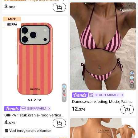
3
.08€
15
BEACH MIRAGE
7
Dameszwemkleding; Mode; Paarse tweedelige zwemkleding; Zomerstrand; Bikini set; Willekeurige print. Vakantie
12
GIIPPAFARM
.37€
GIIPPA 1 stuk oranje-rood verticaal strepenpatroon ontwerp, telefoonhoesje voor Phone 17 Pro Max, compatibel met Phone 16 Pro Max, 15 Pro Max, 14 Pro Max, Koreaanse stijl high-end mode leuk telefoonhoesje, compatibel met 11/12/13/14/15/16 Pro Max Plus, elegant ontwerp geschikt voor mannen en vrouwen, perfect cadeau voor vriendin voor Kerstmis, Valentijnsdag, Pasen, huwelijksseizoen en verjaardag!
4
.57€
Veel terugkerende klanten