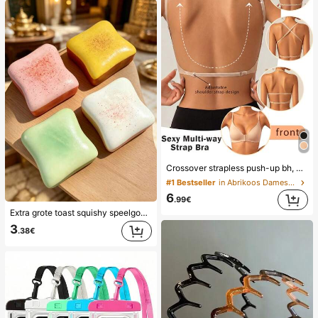
Crossover strapless push-up bh, naadloos U-rugontwerp onzichtbare bh geschikt voor verschillende jurken, verstelbare band, naadloos huidkleurig ondergoed voor bruiloft/feest, chic & elegant, comfort de hele dag
#1 Bestseller
in Abrikoos Dames bh's en bralettes
6
.99€
Extra grote toast squishy speelgoed, superzachte boter toast stressverlichtend knijpspeelgoed, verkrijgbaar in roze, geel, wit en groen, stressverlichtend squishy speelgoed -- perfect voor verjaardags- en vakantiecadeaus, dagelijkse verrassing kleine cadeaus, kawaii, stemmingsverbeterend
3
.38€