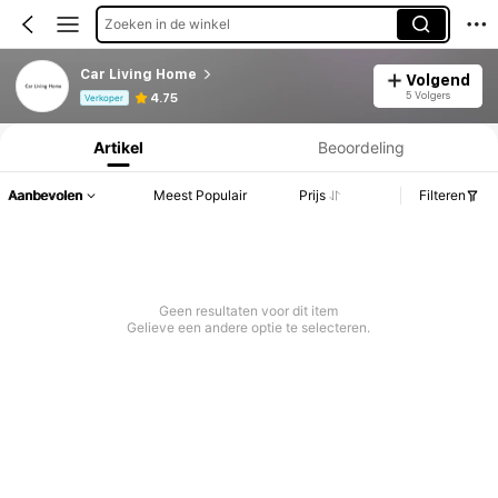
Zoeken in de winkel
Car Living Home
Volgend
Productinformatie: Prijsopenbaring, Verkoop- en Voorraadgegevens.
5 Volgers
4.75
Verkoper
Artikel
Beoordeling
Aanbevolen
Meest Populair
Prijs
Filteren
Geen resultaten voor dit item
Gelieve een andere optie te selecteren.