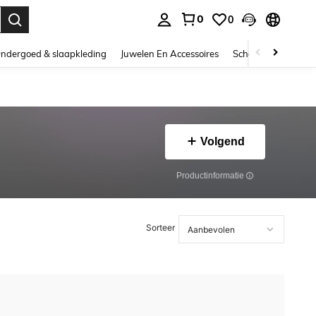
0
0
nden. Press Enter to select.
ndergoed & slaapkleding
Juwelen En Accessoires
Schoonheid & gezo
Volgend
Productinformatie
Sorteer