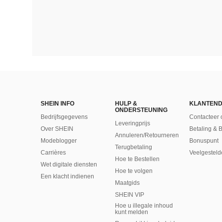
SHEIN INFO
HULP &
KLANTEND
ONDERSTEUNING
Bedrijfsgegevens
Contacteer 
Leveringprijs
Over SHEIN
Betaling & 
Annuleren/Retourneren
Modeblogger
Bonuspunt
Terugbetaling
Carrières
Veelgesteld
Hoe te Bestellen
Wet digitale diensten
Hoe te volgen
Een klacht indienen
Maatgids
SHEIN VIP
Hoe u illegale inhoud
kunt melden