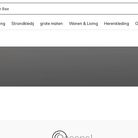
n Bae
and down arrow keys to navigate search Recente zoekopdracht and Zoeken en Vi
ing
Strandkledij
grote maten
Wonen & Living
Herenkleding
O