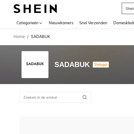
Shei
Use up 
Categorieën
Nieuwkomers
Snel Verzenden
Dameskled
Home
SADABUK
/
SADABUK
Verkoper