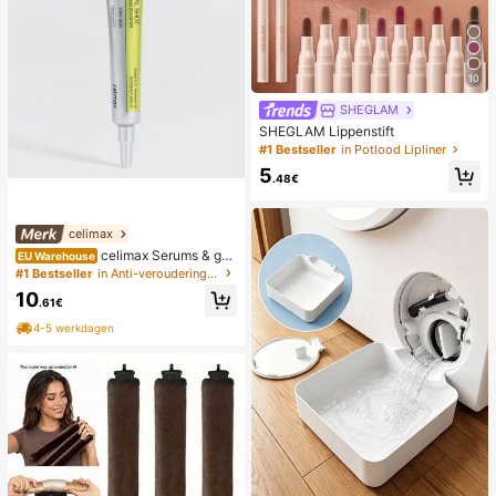
10
SHEGLAM
SHEGLAM Lippenstift
#1 Bestseller
in Potlood Lipliner
5
.48€
celimax
celimax Serums & gez
EU Warehouse
ichtsbehandelingen
#1 Bestseller
in Anti-veroudering Serums & Gezichtsbehandelingen
10
.61€
4-5 werkdagen