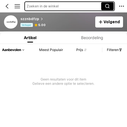
Zoeken in de winkel
szznbdfzp
Volgend
Productinformatie: Prijsopenbaring, Verkoop- en Voorraadgegevens.
5.00
Verkoper
Artikel
Beoordeling
Aanbevolen
Meest Populair
Prijs
Filteren
Geen resultaten voor dit item
Gelieve een andere optie te selecteren.