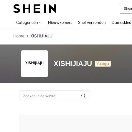
Shei
Use up 
Categorieën
Nieuwkomers
Snel Verzenden
Dameskled
Home
XISHIJIAJU
/
XISHIJIAJU
Verkoper