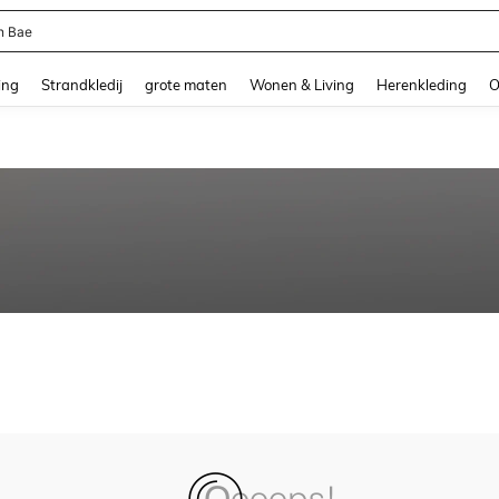
n Bae
and down arrow keys to navigate search Recente zoekopdracht and Zoeken en Vi
ing
Strandkledij
grote maten
Wonen & Living
Herenkleding
O