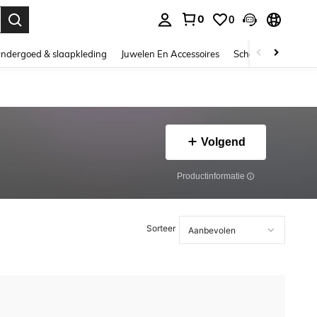
0
0
nden. Press Enter to select.
ndergoed & slaapkleding
Juwelen En Accessoires
Schoonheid & gezo
Volgend
Productinformatie
Sorteer