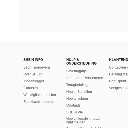
SHEIN INFO
HULP &
KLANTEND
ONDERSTEUNING
Bedrijfsgegevens
Contacteer 
Leveringprijs
Over SHEIN
Betaling & 
Annuleren/Retourneren
Modeblogger
Bonuspunt
Terugbetaling
Carrières
Veelgesteld
Hoe te Bestellen
Wet digitale diensten
Hoe te volgen
Een klacht indienen
Maatgids
SHEIN VIP
Hoe u illegale inhoud
kunt melden