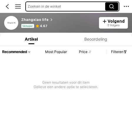
Zoeken in de winkel
Zhangxiao life
Volgend
Productinformatie: Prijsopenbaring, Verkoop- en Voorraadgegevens.
5 Volgers
4.67
Verkoper
Artikel
Beoordeling
Recommended
Most Popular
Price
Filteren
Geen resultaten voor dit item
Gelieve een andere optie te selecteren.