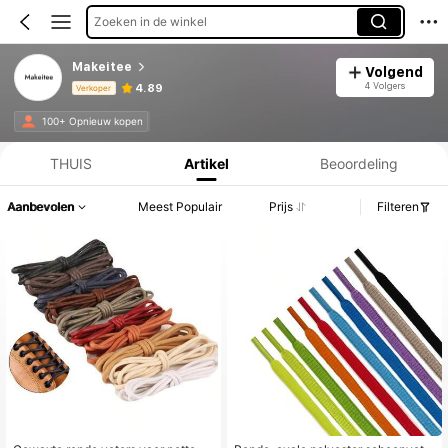
Zoeken in de winkel
Makeitee
Volgend
4 Volgers
4.89
Verkoper
Productinformatie: Prijsopenbaring, Verkoop- en Voorraadgegevens.
100+ Opnieuw kopen
THUIS
Artikel
Beoordeling
Aanbevolen
Meest Populair
Prijs
Filteren