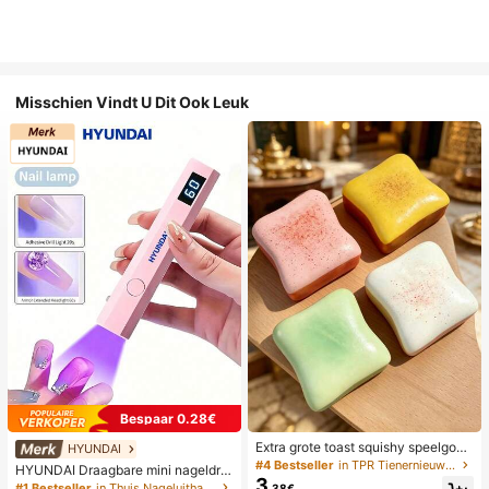
Misschien Vindt U Dit Ook Leuk
Bespaar 0.28€
Extra grote toast squishy speelgoe
HYUNDAI
d, superzachte boter toast stressve
#4 Bestseller
in TPR Tienernieuwigheid en grappenspeelgoed
HYUNDAI Draagbare mini nageldro
rlichtend knijpspeelgoed, verkrijgba
3
ger, oplaadbare handlamp UV/LED
#1 Bestseller
in Thuis Nageluithardingslampen en drogers
.38€