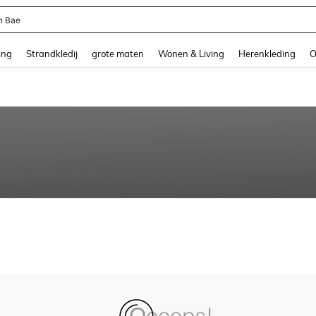
n Bae
and down arrow keys to navigate search Recente zoekopdracht and Zoeken en Vi
ing
Strandkledij
grote maten
Wonen & Living
Herenkleding
O