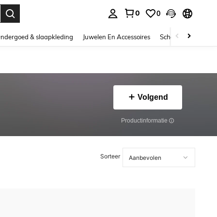
0
0
nden. Press Enter to select.
ndergoed & slaapkleding
Juwelen En Accessoires
Schoonheid & gezo
Volgend
Productinformatie
Sorteer