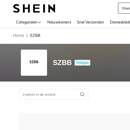
Shei
Use up 
Categorieën
Nieuwkomers
Snel Verzenden
Dameskled
Home
SZBB
/
SZBB
Verkoper