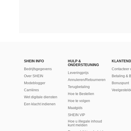
SHEIN INFO
HULP &
KLANTEND
ONDERSTEUNING
Bedrijfsgegevens
Contacteer 
Leveringprijs
Over SHEIN
Betaling & 
Annuleren/Retourneren
Modeblogger
Bonuspunt
Terugbetaling
Carrières
Veelgesteld
Hoe te Bestellen
Wet digitale diensten
Hoe te volgen
Een klacht indienen
Maatgids
SHEIN VIP
Hoe u illegale inhoud
kunt melden