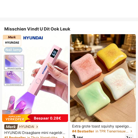
Misschien Vindt U Dit Ook Leuk
Bespaar 0.28€
Extra grote toast squishy speelgoe
HYUNDAI
d, superzachte boter toast stressve
#4 Bestseller
in TPR Tienernieuwigheid en grappenspeelgoed
HYUNDAI Draagbare mini nageldro
rlichtend knijpspeelgoed, verkrijgba
3
ger, oplaadbare handlamp UV/LED
#1 Bestseller
in Thuis Nageluithardingslampen en drogers
.38€