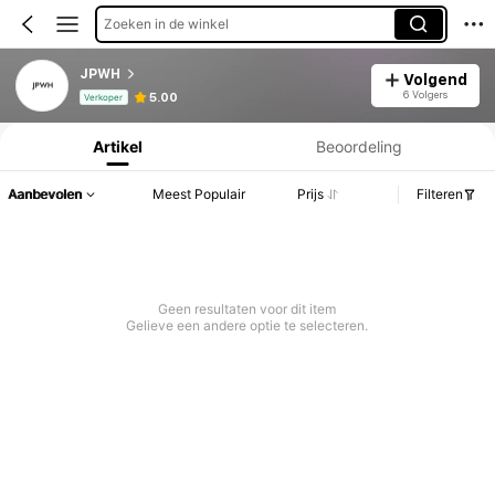
Zoeken in de winkel
JPWH
Volgend
Productinformatie: Prijsopenbaring, Verkoop- en Voorraadgegevens.
6 Volgers
5.00
Verkoper
Artikel
Beoordeling
Aanbevolen
Meest Populair
Prijs
Filteren
Geen resultaten voor dit item
Gelieve een andere optie te selecteren.