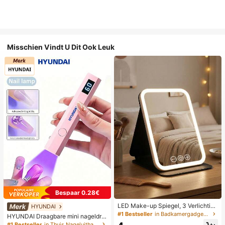
Misschien Vindt U Dit Ook Leuk
Bespaar 0.28€
LED Make-up Spiegel, 3 Verlichting
HYUNDAI
smodi, Verstelbare Helderheid, Draa
#1 Bestseller
in Badkamergadgets die favoriet zijn bij klanten B
HYUNDAI Draagbare mini nageldro
gbaar Vouwbaar Ontwerp, Geschikt
ger, oplaadbare handlamp UV/LED
#1 Bestseller
in Thuis Nageluithardingslampen en drogers