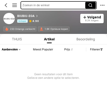
Zoeken in de winkel
BIUBIU-EGA
Volgend
8.2K Volgers
4.90
Verkoper
Productinformatie: Prijsopenbaring, Verkoop- en Voorraadgegevens.
233 Onlangs verkocht
1.9K Opnieuw kopen
THUIS
Artikel
Beoordeling
Aanbevolen
Meest Populair
Prijs
Filteren
Geen resultaten voor dit item
Gelieve een andere optie te selecteren.